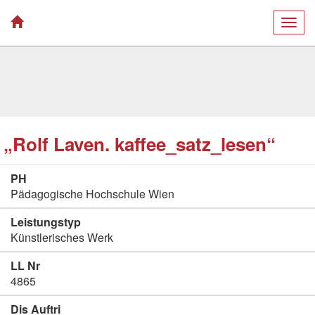
Togg
navig
„Rolf Laven. kaffee_satz_lesen“
PH
Pädagogische Hochschule Wien
Leistungstyp
Künstlerisches Werk
LL Nr
4865
Dis Auftri