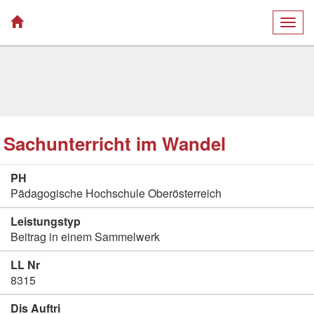
Togg
navig
Sachunterricht im Wandel
PH
Pädagogische Hochschule Oberösterreich
Leistungstyp
Beitrag in einem Sammelwerk
LL Nr
8315
Dis Auftri