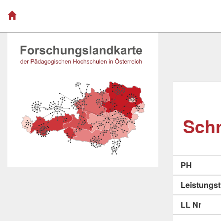
Schr
PH
Leistungs
LL Nr