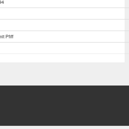
94
it Pfiff