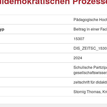
uldemokratischen Prozess
Pädagogische Hoch
typ
Beitrag in einer Fac
15307
DIS_ZEITSC_1530
2024
Schulische Partizi
gesellschaftswisse
zeitschrift für dida
Stornig Thomas, K