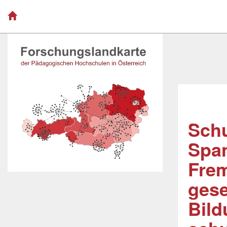
Schu
Span
Frem
gese
Bild