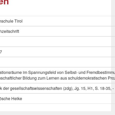
en
schule Tirol
hzeitschrift
7
pationsräume im Spannungsfeld von Selbst- und Fremdbestimmu
nschaftlicher Bildung zum Lernen aus schuldemokratischen Pr
ktik der gesellschaftswissenschaften (zdg), Jg. 15, H1, S. 18-35, -
rösche Heike