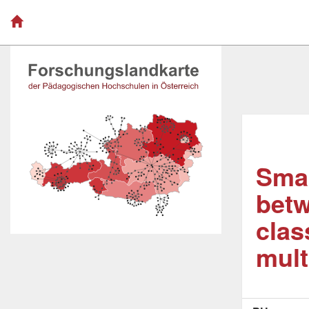
Smal
betw
clas
mult