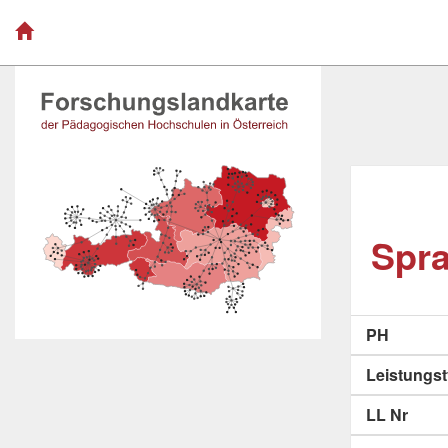
Spra
PH
Leistungs
LL Nr