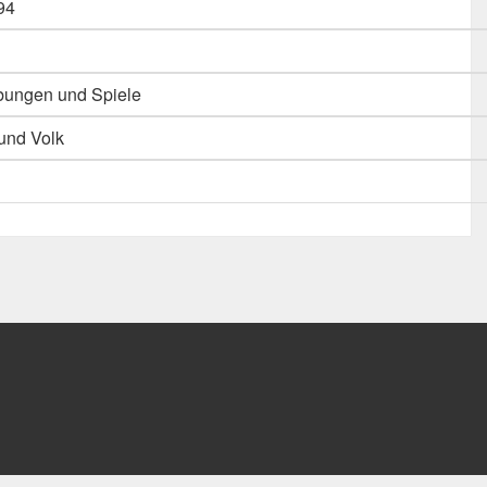
94
bungen und Spiele
 und Volk