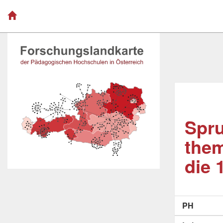
Spru
them
die 
PH