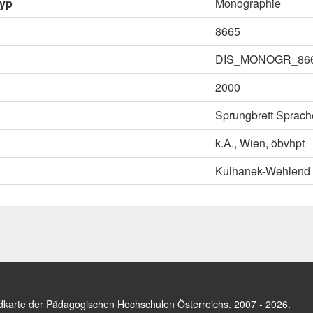
typ
Monographie
8665
DIS_MONOGR_86
2000
Sprungbrett Sprache
k.A., Wien, öbvhpt
Kulhanek-Wehlend Ga
dkarte der Pädagogischen Hochschulen Österreichs
. 2007 - 2026.