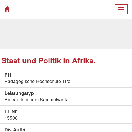
Togg
navig
Staat und Politik in Afrika.
PH
Pädagogische Hochschule Tirol
Leistungstyp
Beitrag in einem Sammelwerk
LL Nr
15508
Dis Auftri