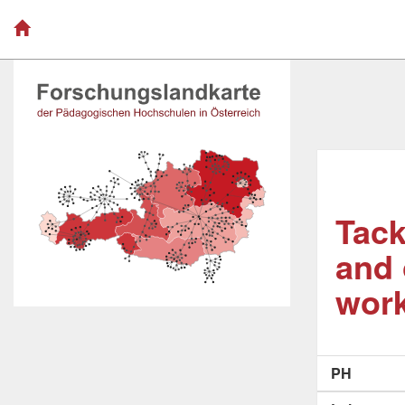
Tack
and 
work
PH