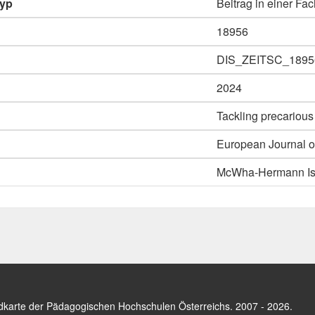
typ
Beitrag in einer Fac
18956
DIS_ZEITSC_1895
2024
Tackling precarious
European Journal of
McWha-Hermann Ishbe
dkarte der Pädagogischen Hochschulen Österreichs
. 2007 - 2026.