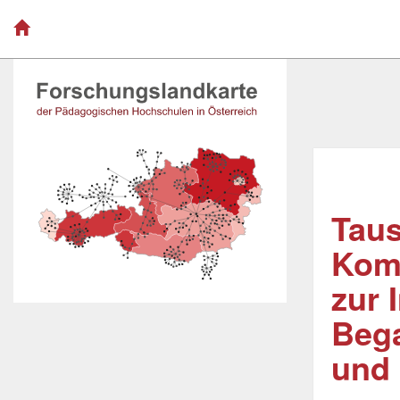
Tau
Komp
zur 
Beg
und 