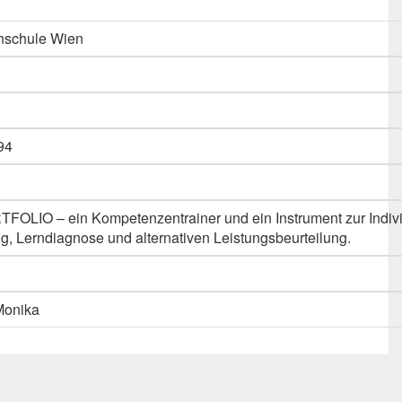
hschule Wien
94
OLIO – ein Kompetenzentrainer und ein Instrument zur Indivi
, Lerndiagnose und alternativen Leistungsbeurteilung.
Monika