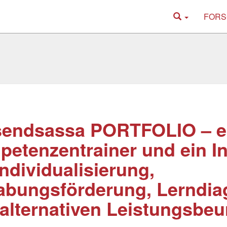
FORS
sendsassa PORTFOLIO – e
etenzentrainer und ein I
Individualisierung,
abungsförderung, Lerndia
alternativen Leistungsbeur