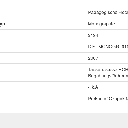
Pädagogische Hoc
typ
Monographie
9194
DIS_MONOGR_91
2007
Tausendsassa PORTF
Begabungsförderung
-, k.A.
Perkhofer-Czapek 