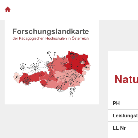
Natu
PH
Leistungs
LL Nr