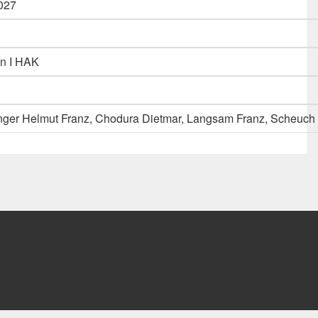
027
en I HAK
inger Helmut Franz, Chodura Dietmar, Langsam Franz, Scheuch 