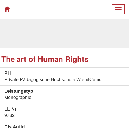
Togg
navig
The art of Human Rights
PH
Private Pädagogische Hochschule Wien/Krems
Leistungstyp
Monographie
LL Nr
9782
Dis Auftri