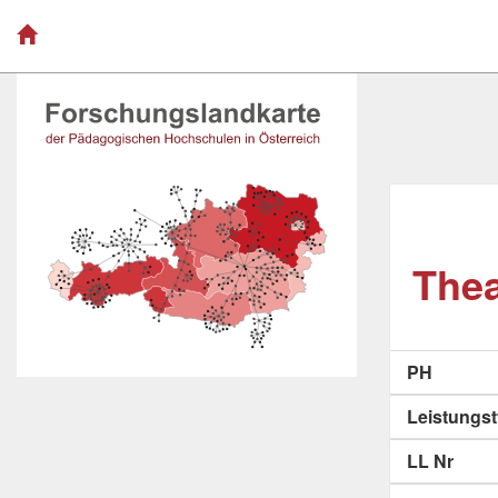
Thea
PH
Leistungs
LL Nr