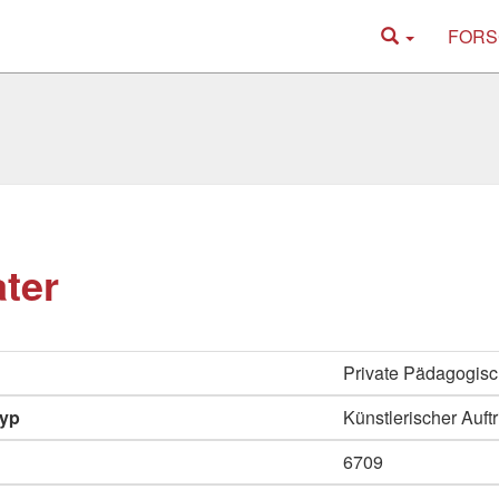
FORS
ter
Private Pädagogisc
typ
Künstlerischer Auftri
6709