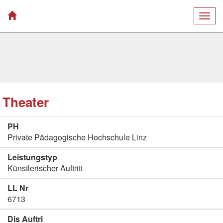
Togg
navig
Theater
PH
Private Pädagogische Hochschule Linz
Leistungstyp
Künstlerischer Auftritt
LL Nr
6713
Dis Auftri