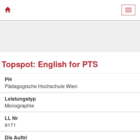
Togg
navig
Topspot: English for PTS
PH
Pädagogische Hochschule Wien
Leistungstyp
Monographie
LL Nr
9171
Dis Auftri