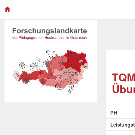
TQM
Übu
PH
Leistungs