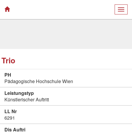
Togg
navig
Trio
PH
Pädagogische Hochschule Wien
Leistungstyp
Künstlerischer Auftritt
LL Nr
6291
Dis Auftri