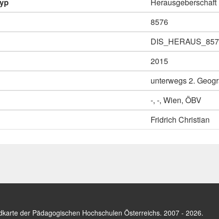
typ
Herausgeberschaft
8576
DIS_HERAUS_857
2015
unterwegs 2. Geogra
-, -, Wien, ÖBV
Fridrich Christian
dkarte der Pädagogischen Hochschulen Österreichs
. 2007 - 2026.