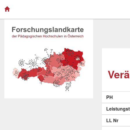
Verä
PH
Leistungs
LL Nr