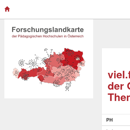
viel
der 
The
PH