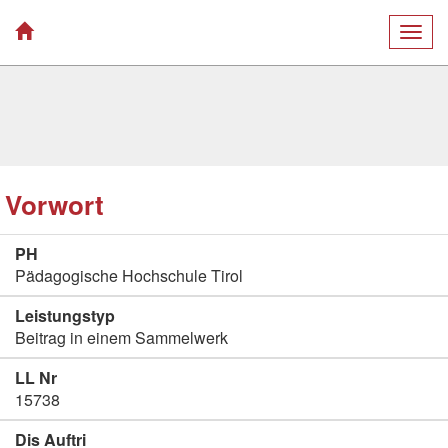
Togg
navig
Vorwort
PH
Pädagogische Hochschule Tirol
Leistungstyp
Beitrag in einem Sammelwerk
LL Nr
15738
Dis Auftri