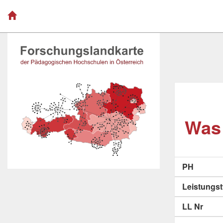
Was 
PH
Leistungs
LL Nr