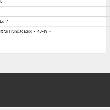
6
über?
ft für Frühpädagogik, 46-49, -