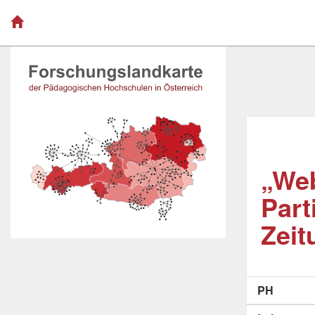
„Web
Part
Zeit
PH