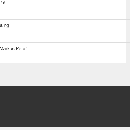
79
dung
Markus Peter