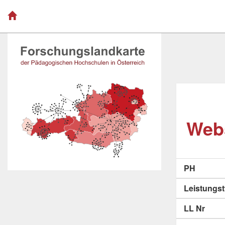
Webs
PH
Leistungs
LL Nr