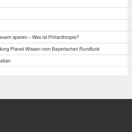
1
euern sparen – Was ist Philanthropie?
ndung Planet Wissen vom Bayerischen Rundfunk
stian