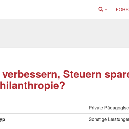
FORS
 verbessern, Steuern spa
Philanthropie?
Private Pädagogisc
typ
Sonstige Leistunge