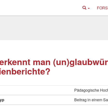
FORS
erkennt man (un)glaubwü
enberichte?
Pädagogische Hoch
typ
Beitrag in einem 