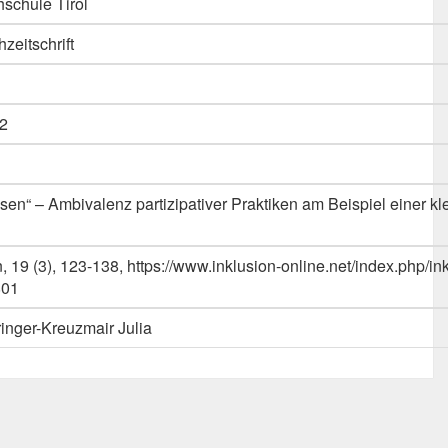
schule Tirol
hzeitschrift
2
ssen“ – Ambivalenz partizipativer Praktiken am Beispiel einer kl
n, 19 (3), 123-138, https://www.inklusion-online.net/index.php/in
801
inger-Kreuzmair Julia