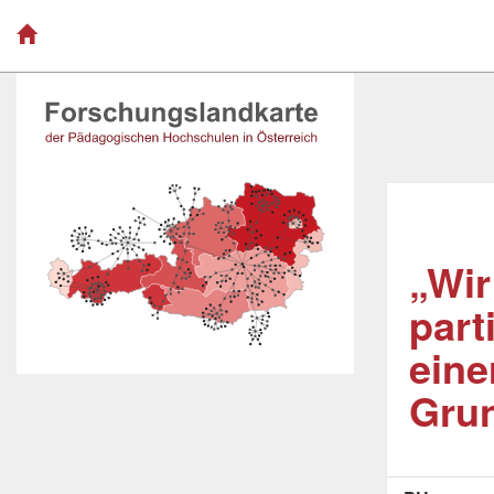
„Wir
part
eine
Gru