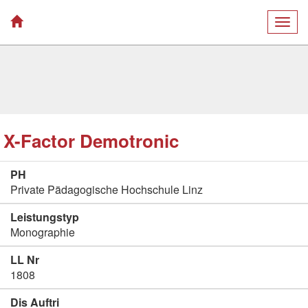
Togg
navig
X-Factor Demotronic
PH
Private Pädagogische Hochschule Linz
Leistungstyp
Monographie
LL Nr
1808
Dis Auftri