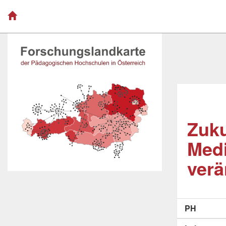
Zuku
Medi
verä
PH