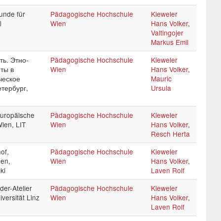
kunde für
Pädagogische Hochschule
Kieweler
l
Wien
Hans Volker
,
Valtingojer
Markus Emil
ть. Этно-
Pädagogische Hochschule
Kieweler
ты в
Wien
Hans Volker
,
ческое
Mauric
етербург,
Ursula
Europäische
Pädagogische Hochschule
Kieweler
Wien, LIT
Wien
Hans Volker
,
Resch Herta
of,
Pädagogische Hochschule
Kieweler
en,
Wien
Hans Volker
,
ki
Laven Rolf
er-Atelier
Pädagogische Hochschule
Kieweler
iversität Linz
Wien
Hans Volker
,
Laven Rolf