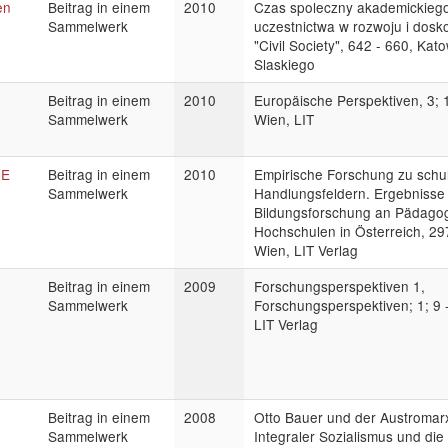
en
Beitrag in einem
2010
Czas spoleczny akademickieg
Sammelwerk
uczestnictwa w rozwoju i dosk
"Civil Society", 642 - 660, Kato
Slaskiego
Beitrag in einem
2010
Europäische Perspektiven, 3; 1
Sammelwerk
Wien, LIT
GE
Beitrag in einem
2010
Empirische Forschung zu schu
Sammelwerk
Handlungsfeldern. Ergebniss
Bildungsforschung an Pädago
Hochschulen in Österreich, 29
Wien, LIT Verlag
Beitrag in einem
2009
Forschungsperspektiven 1,
Sammelwerk
Forschungsperspektiven; 1; 9 -
LIT Verlag
Beitrag in einem
2008
Otto Bauer und der Austromar
Sammelwerk
Integraler Sozialismus und die