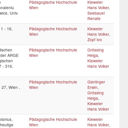
o
Pädagogische Hochschule
Kieweler
onaleniu
Wien
Hans Volker
,
wice, Univ.
Seebauer
Renate
1 - 16,
Pädagogische Hochschule
Kieweler
Wien
Hans Volker
,
Zopf Ivo
lischen
Pädagogische Hochschule
Grössing
e der ARGE
Wien
Helga
,
gischen
Kieweler
7 - 316,
Hans Volker
Pädagogische Hochschule
Gierlinger
 27, Wien ,
Wien
Erwin
,
Grössing
Helga
,
Kieweler
Hans Volker
xismus,
Pädagogische Hochschule
Kieweler
 heutige
Wien
Hans Volker
,