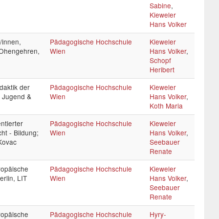
Sabine
,
Kieweler
Hans Volker
/innen,
Pädagogische Hochschule
Kieweler
HOhengehren,
Wien
Hans Volker
,
Schopf
Heribert
daktik der
Pädagogische Hochschule
Kieweler
, Jugend &
Wien
Hans Volker
,
Koth Maria
ntierter
Pädagogische Hochschule
Kieweler
cht - Bildung;
Wien
Hans Volker
,
 Kovac
Seebauer
Renate
ropäische
Pädagogische Hochschule
Kieweler
rlin, LIT
Wien
Hans Volker
,
Seebauer
Renate
ropäische
Pädagogische Hochschule
Hyry-