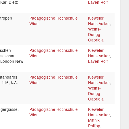
 Karl Dietz
Laven Rolf
ntropen
Pädagogische Hochschule
Kieweler
Wien
Hans Volker
,
Weihs-
Dengg
Gabriela
´schen
Pädagogische Hochschule
Kieweler
nstschau
Wien
Hans Volker
,
n London New
Laven Rolf
standards
Pädagogische Hochschule
Kieweler
 116, k.A.
Wien
Hans Volker
,
Weihs-
Dengg
Gabriela
ngergasse,
Pädagogische Hochschule
Kieweler
Wien
Hans Volker
,
Mittnik
Philipp
,