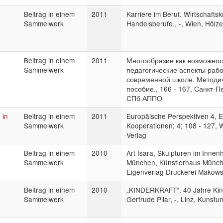
Beitrag in einem
2011
Karriere im Beruf. Wirtschafts
Sammelwerk
Handelsberufe., -, Wien, Hölze
Beitrag in einem
2011
Многообразие как возможнос
Sammelwerk
педагогические аспекты рабо
современной школе. Методи
пособие., 166 - 167, Санкт-П
СПб АППО
 in
Beitrag in einem
2011
Europäische Perspektiven 4, 
Sammelwerk
Kooperationen; 4; 108 - 127, 
Verlag
Beitrag in einem
2010
Art Isara, Skulpturen im Innenh
Sammelwerk
München, Künstlerhaus Münch
Eigenverlag Druckerei Makows
Beitrag in einem
2010
„KINDERKRAFT“, 40 Jahre Kind
Sammelwerk
Gertrude Pilar, -, Linz, Kunstun