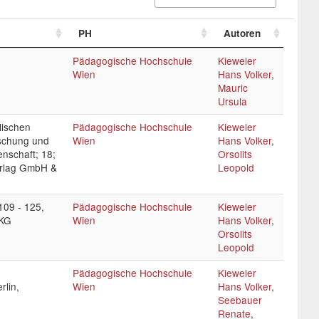
PH
Autoren
Pädagogische Hochschule
Kieweler
Wien
Hans Volker
,
Mauric
Ursula
lischen
Pädagogische Hochschule
Kieweler
rschung und
Wien
Hans Volker
,
nschaft; 18;
Orsolits
Verlag GmbH &
Leopold
109 - 125,
Pädagogische Hochschule
Kieweler
 KG
Wien
Hans Volker
,
Orsolits
Leopold
Pädagogische Hochschule
Kieweler
lin,
Wien
Hans Volker
,
Seebauer
Renate
,