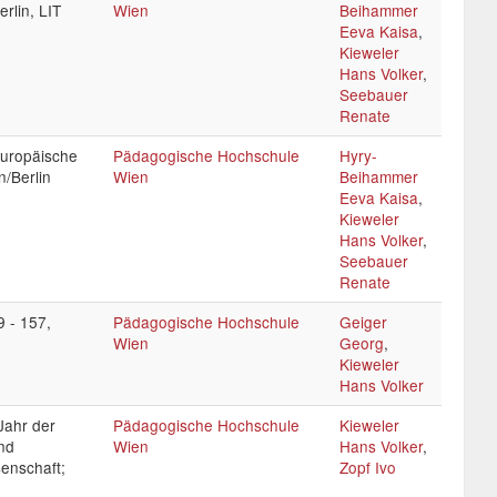
rlin, LIT
Wien
Beihammer
Eeva Kaisa
,
Kieweler
Hans Volker
,
Seebauer
Renate
Europäische
Pädagogische Hochschule
Hyry-
n/Berlin
Wien
Beihammer
Eeva Kaisa
,
Kieweler
Hans Volker
,
Seebauer
Renate
 - 157,
Pädagogische Hochschule
Geiger
Wien
Georg
,
Kieweler
Hans Volker
Jahr der
Pädagogische Hochschule
Kieweler
nd
Wien
Hans Volker
,
enschaft;
Zopf Ivo