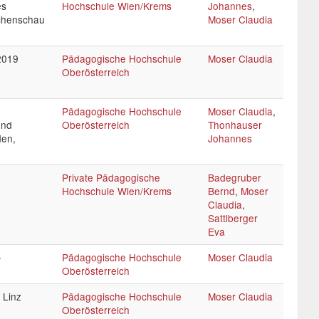
es
Hochschule Wien/Krems
Johannes
,
ochenschau
Moser Claudia
2019
Pädagogische Hochschule
Moser Claudia
Oberösterreich
Pädagogische Hochschule
Moser Claudia
,
und
Oberösterreich
Thonhauser
den,
Johannes
Private Pädagogische
Badegruber
Hochschule Wien/Krems
Bernd
,
Moser
Claudia
,
Sattlberger
Eva
-
Pädagogische Hochschule
Moser Claudia
Oberösterreich
 Linz
Pädagogische Hochschule
Moser Claudia
Oberösterreich