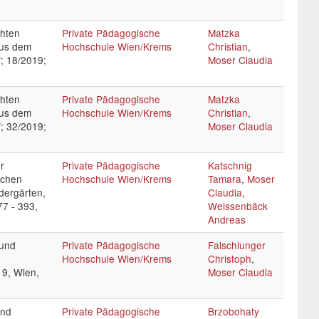
chten
Private Pädagogische
Matzka
aus dem
Hochschule Wien/Krems
Christian
,
; 18/2019;
Moser Claudia
chten
Private Pädagogische
Matzka
aus dem
Hochschule Wien/Krems
Christian
,
; 32/2019;
Moser Claudia
r
Private Pädagogische
Katschnig
schen
Hochschule Wien/Krems
Tamara
,
Moser
dergärten,
Claudia
,
77 - 393,
Weissenbäck
Andreas
 und
Private Pädagogische
Falschlunger
Hochschule Wien/Krems
Christoph
,
19, Wien,
Moser Claudia
und
Private Pädagogische
Brzobohaty