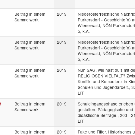
Beitrag in einem
2019
Niederösterreichische Nachri
Sammelwerk
Purkersdorf - Geschichte(n) 
Wienerwald, NÖN Purkersdorf
5, k.A.
Beitrag in einem
2019
Niederösterreichische Nachri
Sammelwerk
Purkersdorf - Geschichte(n) 
Wienerwald, NÖN Purkersdorf
5, k.A.
Beitrag in einem
2019
Nun SAG, wie hast du‘s mit de
n
Sammelwerk
RELIGIÖSEN VIELFALT? Zwi
Konflikt und Kompetenz in Kin
Schulen und Jugendarbeit., 3
LIT
d
Beitrag in einem
2019
Schuleingangsphase erleben
Sammelwerk
gestalten. Pädagogische und
didaktische Beiträge., 203 - 2
LIT
Beitrag in einem
2019
Fake und Filter. Historisches 