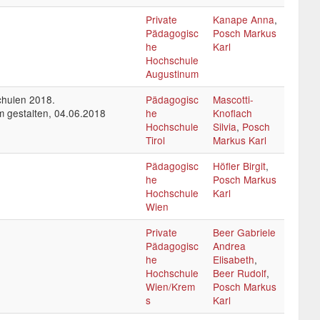
Private
Kanape Anna
,
Pädagogisc
Posch Markus
he
Karl
Hochschule
Augustinum
chulen 2018.
Pädagogisc
Mascotti-
 gestalten, 04.06.2018
he
Knoflach
Hochschule
Silvia
,
Posch
Tirol
Markus Karl
Pädagogisc
Höfler Birgit
,
he
Posch Markus
Hochschule
Karl
Wien
Private
Beer Gabriele
Pädagogisc
Andrea
he
Elisabeth
,
Hochschule
Beer Rudolf
,
Wien/Krem
Posch Markus
s
Karl