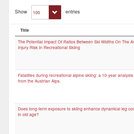
Show
entries
Title
The Potential Impact Of Ratios Between Ski Widths On The 
Injury Risk In Recreational Skiing
Fatalities during recreational alpine skiing: a 10-year analysis
from the Austrian Alps.
Does long-term exposure to skiing enhance dynamical leg con
in old age?