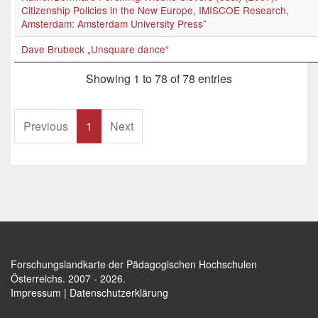
Citizenship Policies in the New Europe, IMISCOE Research,
Amsterdam: Amsterdam University Press”
Dave Brubeck „Unsquare dance“
Showing 1 to 78 of 78 entries
Previous
1
Next
Forschungslandkarte der Pädagogischen Hochschulen
Österreichs
. 2007 - 2026.
Impressum
|
Datenschutzerklärung