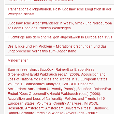
Transnationale Migrationen. Post-jugoslawische Biografien in der
Weltgesellschaft.
Jugoslawische Arbeitswanderer in West-, Mittel- und Nordeuropa
seit dem Ende des Zweiten Weltkrieges
Flüchtlinge aus dem ehemaligen Jugoslawien in Europa seit 1991
Drei Blicke und ein Problem – Migrationsforschungen und das
ungebrochene Verhältnis zum Gegenstand
Minderheiten
Sammelrezension: „Bauböck, Rainer/Eva Ersbøll/Kees
Groenendijk/Harald Waldrauch (eds.) (2006). Acquisition and
Loss of Nationality: Policies and Trends in 15 European States,
Volume 1, Comparative Analyses, IMISCOE Research,
Amsterdam: Amsterdam University Press”; „Bauböck, Rainer/Eva
Ersbøll/Kees Groenendijk/Harald Waldrauch (eds.) (2006).
Acquisition and Loss of Nationality: Policies and Trends in 15
European States, Volume 2, Country Analyses, IMISCOE
Research, Amsterdam: Amsterdam University Press”; Bauböck,
Rainer/Bernhard Perchinig/Wiebke Sievers (eds.) (2007).