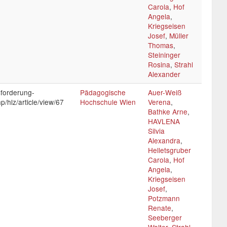
Carola
,
Hof
Angela
,
Kriegseisen
Josef
,
Müller
Thomas
,
Steininger
Rosina
,
Strahl
Alexander
sforderung-
Pädagogische
Auer-Weiß
p/hlz/article/view/67
Hochschule Wien
Verena
,
Bathke Arne
,
HAVLENA
Silvia
Alexandra
,
Helletsgruber
Carola
,
Hof
Angela
,
Kriegseisen
Josef
,
Potzmann
Renate
,
Seeberger