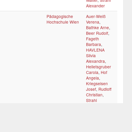
Walter
,
Strahl
Alexander
Pädagogische
Auer-Weiß
Hochschule Wien
Verena
,
Bathke Arne
,
Beer Rudolf
,
Fageth
Barbara
,
HAVLENA
Silvia
Alexandra
,
Helletsgruber
Carola
,
Hof
Angela
,
Kriegseisen
Josef
,
Rudloff
Christian
,
Strahl
Alexander
,
Vollmann
Petra
,
Wieser
Stephan