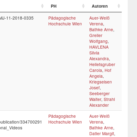
PH
Autoren
/BPMJ-11-2018-0335
Pädagogische
Auer-Weiß
Hochschule Wien
Verena
,
Bathke Arne
,
Greller
Wolfgang
,
HAVLENA
Silvia
Alexandra
,
Helletsgruber
Carola
,
Hof
Angela
,
Kriegseisen
Josef
,
Seeberger
Walter
,
Strahl
Alexander
Pädagogische
Auer-Weiß
publication/334700291
Hochschule Wien
Verena
,
ional_Videos
Bathke Arne
,
Datler Margit
,