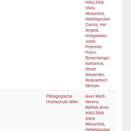
HAVLENA
Silvia
Alexandra
,
Helletsgruber
Carola
,
Hof
Angela
,
Kriegseisen
Josef
,
Prammer
Franz
,
Rosenberger
Katharina
,
Strahl
Alexander
,
Wukowitsch
Michael
Pädagogische
Auer-Weiß
Hochschule Wien
Verena
,
Bathke Arne
,
HAVLENA
Silvia
Alexandra
,
Helletsgruber