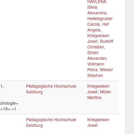
HAVLENA
Silvia
Alexandra
,
Helletsgruber
Carola
,
Hof
Angela
,
Kriegseisen
Josef
,
Rudloff
Christian
,
Strahl
Alexander
,
Vollmann
Petra
,
Wieser
Stephan
-1,
Pädagogische Hochschule
Kriegseisen
Salzburg
Josef
,
Müller
Martina
ychologie+
e+18+-+1
Pädagogische Hochschule
Kriegseisen
Salzburg
Josef