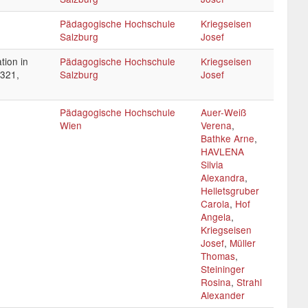
Pädagogische Hochschule
Kriegseisen
Salzburg
Josef
tion in
Pädagogische Hochschule
Kriegseisen
 321,
Salzburg
Josef
Pädagogische Hochschule
Auer-Weiß
Wien
Verena
,
Bathke Arne
,
HAVLENA
Silvia
Alexandra
,
Helletsgruber
Carola
,
Hof
Angela
,
Kriegseisen
Josef
,
Müller
Thomas
,
Steininger
Rosina
,
Strahl
Alexander