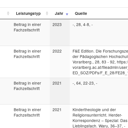
Leistungstyp
Jahr
Quelle
Beitrag in einer
2023
-, 28, 4-8, -
Fachzeitschrift
Beitrag in einer
2022
F&E Edition. Die Forschungszei
Fachzeitschrift
der Pädagogischen Hochschul
Vorarlberg., 28, 83 - 92, https
vorarlberg.ac.at/fileadmin/use
ED_SOZ/PDFs/F_E_28/FE28_1
Beitrag in einer
2021
-, 64, 22-23, -
Fachzeitschrift
Beitrag in einer
2021
Kindertheologie und der
Fachzeitschrift
Religionsunterricht. Herder-
Korrespondenz – Spezial: Das
Lieblingsfach. Waru, 36–37, -