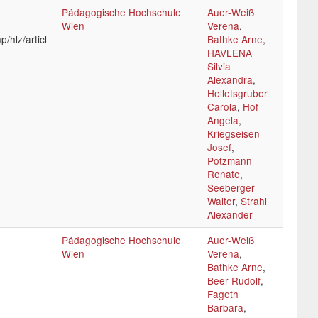
Pädagogische Hochschule
Auer-Weiß
Wien
Verena
,
/hlz/articl
Bathke Arne
,
HAVLENA
Silvia
Alexandra
,
Helletsgruber
Carola
,
Hof
Angela
,
Kriegseisen
Josef
,
Potzmann
Renate
,
Seeberger
Walter
,
Strahl
Alexander
Pädagogische Hochschule
Auer-Weiß
Wien
Verena
,
Bathke Arne
,
Beer Rudolf
,
Fageth
Barbara
,