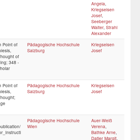
Angela
,
Kriegseisen
Josef
,
Seeberger
Walter
,
Strahl
Alexander
 Point of
Pädagogische Hochschule
Kriegseisen
iesis,
Salzburg
Josef
Thought of
ing; 348 -
holar
 Point of
Pädagogische Hochschule
Kriegseisen
iesis,
Salzburg
Josef
Thought;
dge
Pädagogische Hochschule
Auer-Weiß
ublication/
Wien
Verena
,
r_Instructi
Bathke Arne
,
Datler Margit
,