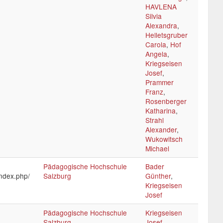
HAVLENA
Silvia
Alexandra
,
Helletsgruber
Carola
,
Hof
Angela
,
Kriegseisen
Josef
,
Prammer
Franz
,
Rosenberger
Katharina
,
Strahl
Alexander
,
Wukowitsch
Michael
Pädagogische Hochschule
Bader
index.php/
Salzburg
Günther
,
Kriegseisen
Josef
Pädagogische Hochschule
Kriegseisen
Salzburg
Josef