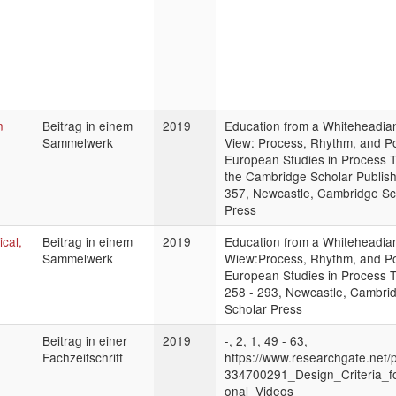
n
Beitrag in einem
2019
Education from a Whiteheadian
Sammelwerk
View: Process, Rhythm, and Po
European Studies in Process 
the Cambridge Scholar Publish
357, Newcastle, Cambridge Sc
Press
cal,
Beitrag in einem
2019
Education from a Whiteheadian
Sammelwerk
Wiew:Process, Rhythm, and Po
European Studies in Process 
258 - 293, Newcastle, Cambri
Scholar Press
Beitrag in einer
2019
-, 2, 1, 49 - 63,
Fachzeitschrift
https://www.researchgate.net/p
334700291_Design_Criteria_fo
onal_Videos