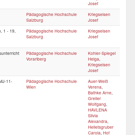
Josef
Pädagogische Hochschule
Kriegseisen
Salzburg
Josef
, 1 - 19,
Pädagogische Hochschule
Kriegseisen
Salzburg
Josef
sunterricht
Pädagogische Hochschule
Kohler-Spiegel
Vorarlberg
Helga
,
Kriegseisen
Josef
PMJ-11-
Pädagogische Hochschule
Auer-Weiß
Wien
Verena
,
Bathke Arne
,
Greller
Wolfgang
,
HAVLENA
Silvia
Alexandra
,
Helletsgruber
Carola
,
Hof