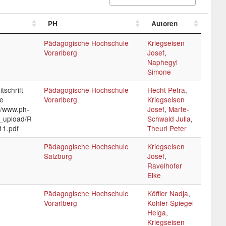
PH
Autoren
Pädagogische Hochschule
Kriegseisen
Vorarlberg
Josef
,
Naphegyi
Simone
tschrift
Pädagogische Hochschule
Hecht Petra
,
e
Vorarlberg
Kriegseisen
://www.ph-
Josef
,
Marte-
r_upload/R
Schwald Julia
,
1.pdf
Theurl Peter
Pädagogische Hochschule
Kriegseisen
Salzburg
Josef
,
Ravelhofer
Elke
Pädagogische Hochschule
Köffler Nadja
,
Vorarlberg
Kohler-Spiegel
Helga
,
Kriegseisen