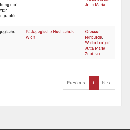
chung der
Jutta Maria
Wien,
eographie
agogische
Pädagogische Hochschule
Grosser
Wien
Notburga
,
Waltenberger
Jutta Maria
,
Zopf Ivo
Previous
1
Next