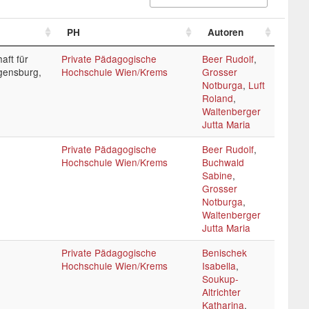
PH
Autoren
aft für
Private Pädagogische
Beer Rudolf
,
egensburg,
Hochschule Wien/Krems
Grosser
Notburga
,
Luft
Roland
,
Waltenberger
Jutta Maria
Private Pädagogische
Beer Rudolf
,
Hochschule Wien/Krems
Buchwald
Sabine
,
Grosser
Notburga
,
Waltenberger
Jutta Maria
Private Pädagogische
Benischek
Hochschule Wien/Krems
Isabella
,
Soukup-
Altrichter
Katharina
,