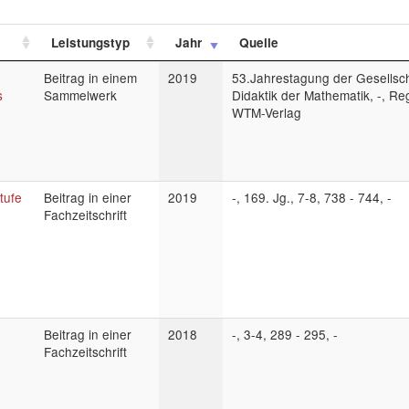
Leistungstyp
Jahr
Quelle
Beitrag in einem
2019
53.Jahrestagung der Gesellsch
s
Sammelwerk
Didaktik der Mathematik, -, R
WTM-Verlag
tufe
Beitrag in einer
2019
-, 169. Jg., 7-8, 738 - 744, -
Fachzeitschrift
Beitrag in einer
2018
-, 3-4, 289 - 295, -
Fachzeitschrift