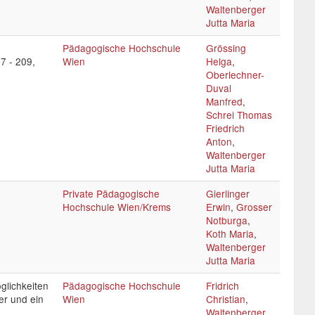
Waltenberger
Jutta Maria
Pädagogische Hochschule
Grössing
7 - 209,
Wien
Helga
,
Oberlechner-
Duval
Manfred
,
Schrei Thomas
Friedrich
Anton
,
Waltenberger
Jutta Maria
Private Pädagogische
Gierlinger
Hochschule Wien/Krems
Erwin
,
Grosser
Notburga
,
Koth Maria
,
Waltenberger
Jutta Maria
glichkeiten
Pädagogische Hochschule
Fridrich
er und ein
Wien
Christian
,
Waltenberger