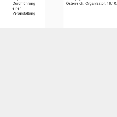
Durchführung
Österreich, Organisator, 16.1
einer
Veranstaltung
Beitrag in einem
2017
Handbook of Research on Digit
Sammelwerk
for Seamless Learning, 42 - 64
Pennsylvania (USA), IGI Globa