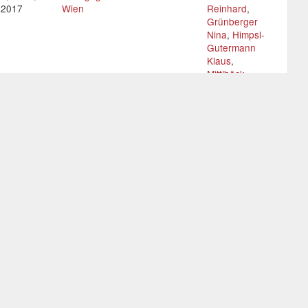
0.2017
Wien
Reinhard
,
Grünberger
Nina
,
Himpsl-
Gutermann
Klaus
,
Mittlböck
Katharina
,
Sankofi
Martin
,
Schönbächler
Erich
,
Steiner
Michael
,
Szucsich
Petra
al Tools
Pädagogische Hochschule
Bauer
, Hershey,
Wien
Reinhard
,
l
Himpsl-
Gutermann
Klaus
,
Martinek
Daniela
,
Petz
Ruth
,
Röhrig
Hermann-