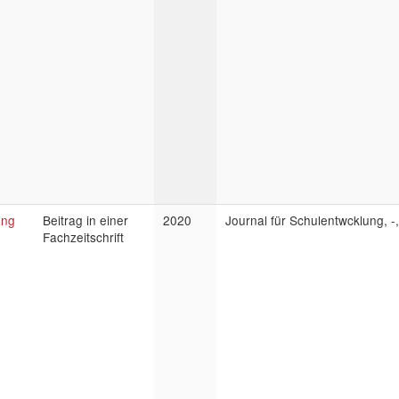
ung
Beitrag in einer
2020
Journal für Schulentwcklung, -,
Fachzeitschrift