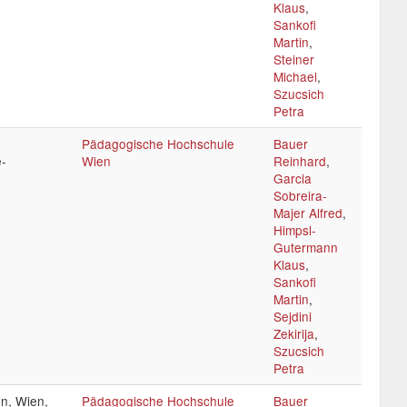
Klaus
,
Sankofi
Martin
,
Steiner
Michael
,
Szucsich
Petra
Pädagogische Hochschule
Bauer
e-
Wien
Reinhard
,
Garcia
Sobreira-
Majer Alfred
,
Himpsl-
Gutermann
Klaus
,
Sankofi
Martin
,
Sejdini
Zekirija
,
Szucsich
Petra
n, Wien,
Pädagogische Hochschule
Bauer