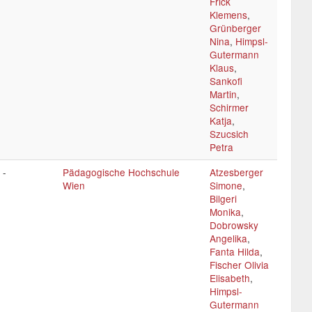
Frick
Klemens
,
Grünberger
Nina
,
Himpsl-
Gutermann
Klaus
,
Sankofi
Martin
,
Schirmer
Katja
,
Szucsich
Petra
 -
Pädagogische Hochschule
Atzesberger
Wien
Simone
,
Bilgeri
Monika
,
Dobrowsky
Angelika
,
Fanta Hilda
,
Fischer Olivia
Elisabeth
,
Himpsl-
Gutermann