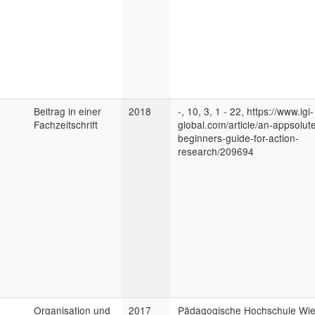
Beitrag in einer
2018
-, 10, 3, 1 - 22, https://www.igi-
Fachzeitschrift
global.com/article/an-appsolut
beginners-guide-for-action-
research/209694
Organisation und
2017
Pädagogische Hochschule Wie