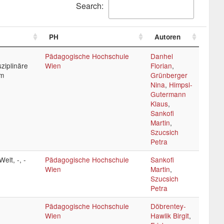
Search:
PH
Autoren
Pädagogische Hochschule
Danhel
sziplinäre
Wien
Florian
,
im
Grünberger
Nina
,
Himpsl-
Gutermann
Klaus
,
Sankofi
Martin
,
Szucsich
Petra
elt, -, -
Pädagogische Hochschule
Sankofi
Wien
Martin
,
Szucsich
Petra
Pädagogische Hochschule
Döbrentey-
Wien
Hawlik Birgit
,