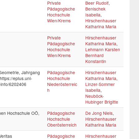
Private
Beer Rudolf
,
Pädagogische
Benischek
Hochschule
Isabella
,
Wien/Krems
Hirschenhauser
Katharina Maria
Private
Hirschenhauser
Pädagogische
Katharina Maria
,
Hochschule
Lehmann Karsten
Wien/Krems
Bernhard
Konstantin
 Geometrie, Jahrgang
Pädagogische
Hirschenhauser
https://eplus.uni-
Hochschule
Katharina Maria
,
leinfo/6202406
Niederösterreic
Linzer-Sommer
h
Isabella
,
Neuböck-
Hubinger Brigitte
hen Hochschule OÖ,
Pädagogische
De Jong Niels
,
Hochschule
Hirschenhauser
Oberösterreich
Katharina Maria
Veritas
Pädagogische
Hirschenhauser