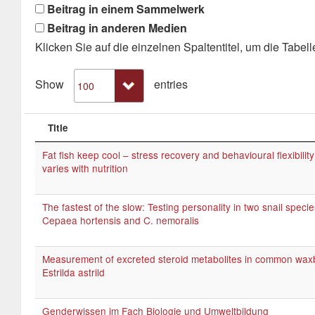
Beitrag in einem Sammelwerk
Beitrag in anderen Medien
Klicken Sie auf die einzelnen Spaltentitel, um die Tabelle
Show
entries
Title
Fat fish keep cool – stress recovery and behavioural flexibility
varies with nutrition
The fastest of the slow: Testing personality in two snail specie
Cepaea hortensis and C. nemoralis
Measurement of excreted steroid metabolites in common waxb
Estrilda astrild
Genderwissen im Fach Biologie und Umweltbildung