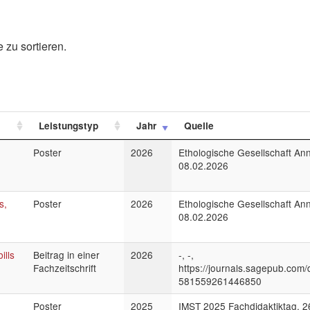
 zu sortieren.
Leistungstyp
Jahr
Quelle
Poster
2026
Ethologische Gesellschaft An
08.02.2026
s,
Poster
2026
Ethologische Gesellschaft An
08.02.2026
ills
Beitrag in einer
2026
-, -,
Fachzeitschrift
https://journals.sagepub.com
581559261446850
Poster
2025
IMST 2025 Fachdidaktiktag, 2