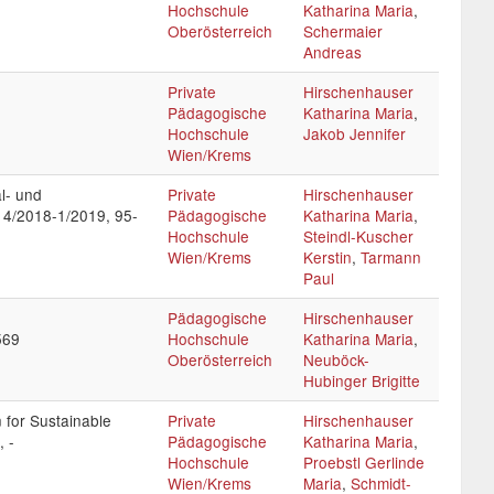
Hochschule
Katharina Maria
,
Oberösterreich
Schermaier
Andreas
Private
Hirschenhauser
Pädagogische
Katharina Maria
,
Hochschule
Jakob Jennifer
Wien/Krems
al- und
Private
Hirschenhauser
, 4/2018-1/2019, 95-
Pädagogische
Katharina Maria
,
Hochschule
Steindl-Kuscher
Wien/Krems
Kerstin
,
Tarmann
Paul
Pädagogische
Hirschenhauser
569
Hochschule
Katharina Maria
,
Oberösterreich
Neuböck-
Hubinger Brigitte
for Sustainable
Private
Hirschenhauser
, -
Pädagogische
Katharina Maria
,
Hochschule
Proebstl Gerlinde
Wien/Krems
Maria
,
Schmidt-