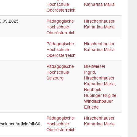
Hochschule
Katharina Maria
Oberösterreich
6.09.2025
Pädagogische
Hirschenhauser
Hochschule
Katharina Maria
Oberösterreich
Pädagogische
Hirschenhauser
Hochschule
Katharina Maria
Oberösterreich
Pädagogische
Breitwieser
Hochschule
Ingrid
,
Salzburg
Hirschenhauser
Katharina Maria
,
Neuböck-
Hubinger Brigitte
,
Windischbauer
Elfriede
Pädagogische
Hirschenhauser
science/article/pii/S0
Hochschule
Katharina Maria
Oberösterreich