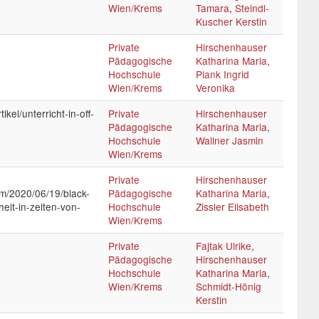
Wien/Krems
Tamara
,
Steindl-
Kuscher Kerstin
Private
Hirschenhauser
Pädagogische
Katharina Maria
,
Hochschule
Plank Ingrid
Wien/Krems
Veronika
ikel/unterricht-in-off-
Private
Hirschenhauser
Pädagogische
Katharina Maria
,
Hochschule
Wallner Jasmin
Wien/Krems
Private
Hirschenhauser
om/2020/06/19/black-
Pädagogische
Katharina Maria
,
eit-in-zeiten-von-
Hochschule
Zissler Elisabeth
Wien/Krems
Private
Fajtak Ulrike
,
Pädagogische
Hirschenhauser
Hochschule
Katharina Maria
,
Wien/Krems
Schmidt-Hönig
Kerstin