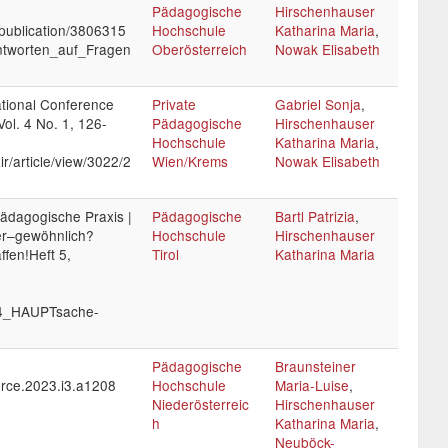
Pädagogische
Hirschenhauser
/publication/3806315
Hochschule
Katharina Maria
,
tworten_auf_Fragen
Oberösterreich
Nowak Elisabeth
ational Conference
Private
Gabriel Sonja
,
ol. 4 No. 1, 126-
Pädagogische
Hirschenhauser
Hochschule
Katharina Maria
,
r/article/view/3022/2
Wien/Krems
Nowak Elisabeth
pädagogische Praxis |
Pädagogische
Bartl Patrizia
,
er–gewöhnlich?
Hochschule
Hirschenhauser
ffen!Heft 5,
Tirol
Katharina Maria
24_HAUPTsache-
Pädagogische
Braunsteiner
urce.2023.i3.a1208
Hochschule
Maria-Luise
,
Niederösterreic
Hirschenhauser
h
Katharina Maria
,
Neuböck-