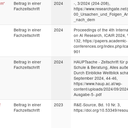
um“
Beitrag in einer
2024
-, 3/2024 (204-208),
Fachzeitschrift
https://www.researchgate.net
00_Ursachen_und_Folgen_An
_nach_dem
Beitrag in einer
2024
Proceedings of the 4th Intern
Fachzeitschrift
on AI Research, ICAIR 2024, V
132, https://papers.academic-
conferences.org/index.php/icai
901
Beitrag in einer
2024
HAUPTsache - Zeitschrift für 
Fachzeitschrift
Schule & Beratung, Alles auß
Durch Einblicke Weitblick scha
September 2024, 44-46,
https://www.haup.ac.at/wp-
content/uploads/2024/09/20
Ausgabe-5-.pdf
f
Beitrag in einer
2023
R&E-Source, Bd. 10 Nr. 3,
Fachzeitschrift
https://doi.org/10.53349/reso