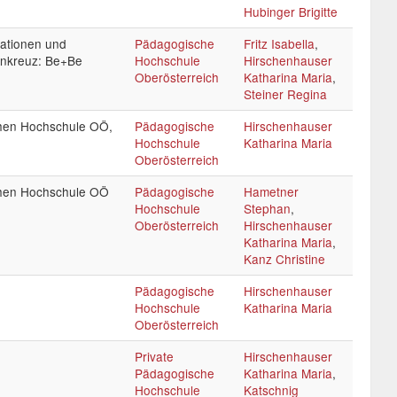
Hubinger Brigitte
ationen und
Pädagogische
Fritz Isabella
,
enkreuz: Be+Be
Hochschule
Hirschenhauser
Oberösterreich
Katharina Maria
,
Steiner Regina
hen Hochschule OÖ,
Pädagogische
Hirschenhauser
Hochschule
Katharina Maria
Oberösterreich
hen Hochschule OÖ
Pädagogische
Hametner
Hochschule
Stephan
,
Oberösterreich
Hirschenhauser
Katharina Maria
,
Kanz Christine
Pädagogische
Hirschenhauser
Hochschule
Katharina Maria
Oberösterreich
Private
Hirschenhauser
Pädagogische
Katharina Maria
,
Hochschule
Katschnig