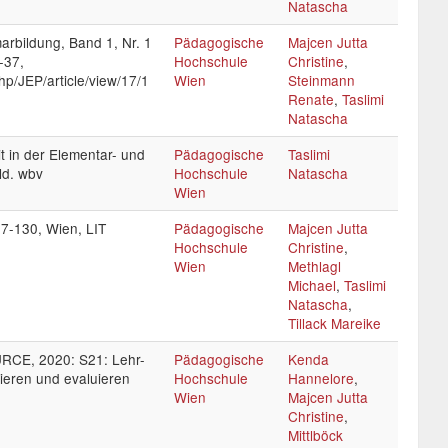
Natascha
arbildung, Band 1, Nr. 1
Pädagogische
Majcen Jutta
-37,
Hochschule
Christine
,
php/JEP/article/view/17/1
Wien
Steinmann
Renate
,
Taslimi
Natascha
 in der Elementar- und
Pädagogische
Taslimi
ld. wbv
Hochschule
Natascha
Wien
7-130, Wien, LIT
Pädagogische
Majcen Jutta
Hochschule
Christine
,
Wien
Methlagl
Michael
,
Taslimi
Natascha
,
Tillack Mareike
RCE, 2020: S21: Lehr-
Pädagogische
Kenda
ieren und evaluieren
Hochschule
Hannelore
,
Wien
Majcen Jutta
Christine
,
Mittlböck