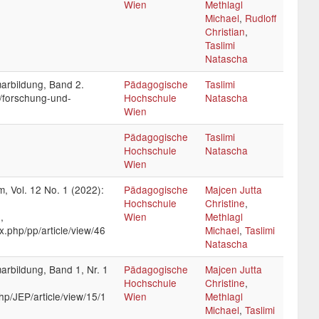
Wien
Methlagl
Michael
,
Rudloff
Christian
,
Taslimi
Natascha
marbildung, Band 2.
Pädagogische
Taslimi
t/forschung-und-
Hochschule
Natascha
Wien
Pädagogische
Taslimi
Hochschule
Natascha
Wien
, Vol. 12 No. 1 (2022):
Pädagogische
Majcen Jutta
Hochschule
Christine
,
,
Wien
Methlagl
x.php/pp/article/view/46
Michael
,
Taslimi
Natascha
arbildung, Band 1, Nr. 1
Pädagogische
Majcen Jutta
Hochschule
Christine
,
php/JEP/article/view/15/1
Wien
Methlagl
Michael
,
Taslimi