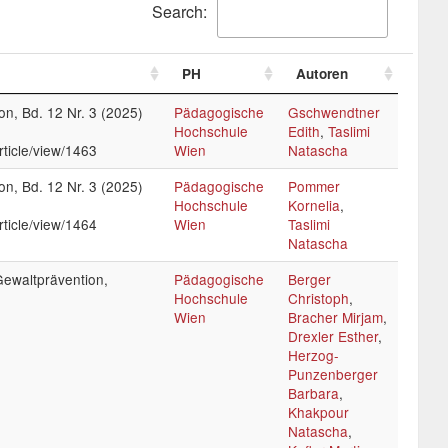
Search:
PH
Autoren
n, Bd. 12 Nr. 3 (2025)
Pädagogische
Gschwendtner
Hochschule
Edith
,
Taslimi
rticle/view/1463
Wien
Natascha
n, Bd. 12 Nr. 3 (2025)
Pädagogische
Pommer
Hochschule
Kornelia
,
rticle/view/1464
Wien
Taslimi
Natascha
Gewaltprävention,
Pädagogische
Berger
Hochschule
Christoph
,
Wien
Bracher Mirjam
,
Drexler Esther
,
Herzog-
Punzenberger
Barbara
,
Khakpour
Natascha
,