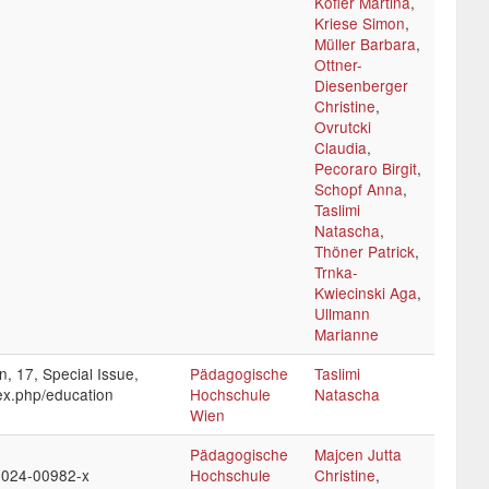
Kofler Martina
,
Kriese Simon
,
Müller Barbara
,
Ottner-
Diesenberger
Christine
,
Ovrutcki
Claudia
,
Pecoraro Birgit
,
Schopf Anna
,
Taslimi
Natascha
,
Thöner Patrick
,
Trnka-
Kwiecinski Aga
,
Ullmann
Marianne
, 17, Special Issue,
Pädagogische
Taslimi
dex.php/education
Hochschule
Natascha
Wien
Pädagogische
Majcen Jutta
5-024-00982-x
Hochschule
Christine
,