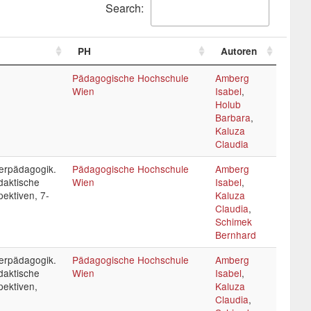
Search:
PH
Autoren
Pädagogische Hochschule
Amberg
Wien
Isabel
,
Holub
Barbara
,
Kaluza
Claudia
erpädagogik.
Pädagogische Hochschule
Amberg
daktische
Wien
Isabel
,
ektiven, 7-
Kaluza
Claudia
,
Schimek
Bernhard
erpädagogik.
Pädagogische Hochschule
Amberg
daktische
Wien
Isabel
,
ektiven,
Kaluza
Claudia
,