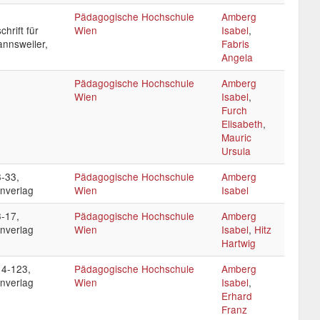
Pädagogische Hochschule
Amberg
hrift für
Wien
Isabel
,
annsweiler,
Fabris
Angela
Pädagogische Hochschule
Amberg
Wien
Isabel
,
Furch
Elisabeth
,
Mauric
Ursula
8-33,
Pädagogische Hochschule
Amberg
nverlag
Wien
Isabel
3-17,
Pädagogische Hochschule
Amberg
nverlag
Wien
Isabel
,
Hitz
Hartwig
14-123,
Pädagogische Hochschule
Amberg
nverlag
Wien
Isabel
,
Erhard
Franz