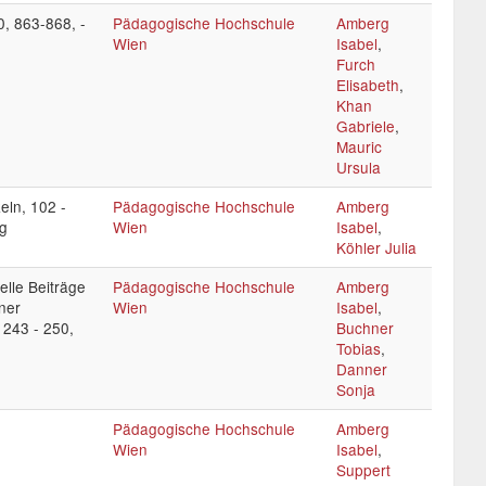
0, 863-868, -
Pädagogische Hochschule
Amberg
Wien
Isabel
,
Furch
Elisabeth
,
Khan
Gabriele
,
Mauric
Ursula
ln, 102 -
Pädagogische Hochschule
Amberg
g
Wien
Isabel
,
Köhler Julia
elle Beiträge
Pädagogische Hochschule
Amberg
ner
Wien
Isabel
,
 243 - 250,
Buchner
Tobias
,
Danner
Sonja
Pädagogische Hochschule
Amberg
Wien
Isabel
,
Suppert