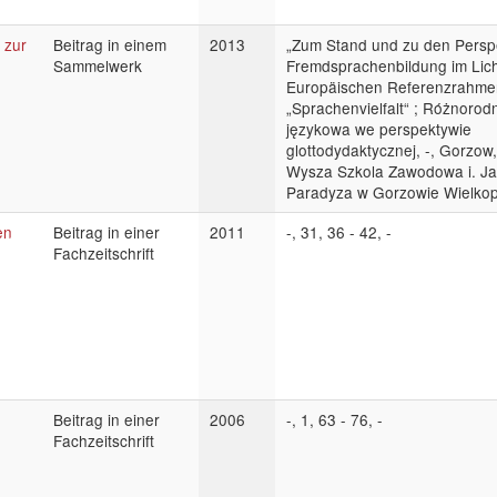
 zur
Beitrag in einem
2013
„Zum Stand und zu den Persp
Sammelwerk
Fremdsprachenbildung im Lic
Europäischen Referenzrahmen
„Sprachenvielfalt“ ; Różnorod
językowa we perspektywie
glottodydaktycznej, -, Gorzo
Wysza Szkola Zawodowa i. Ja
Paradyza w Gorzowie Wielkop
en
Beitrag in einer
2011
-, 31, 36 - 42, -
Fachzeitschrift
Beitrag in einer
2006
-, 1, 63 - 76, -
Fachzeitschrift