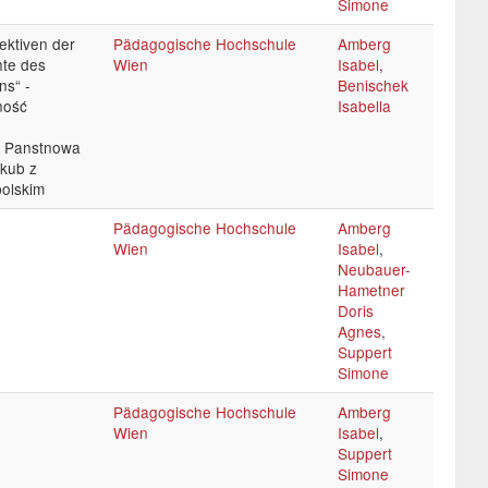
Simone
ektiven der
Pädagogische Hochschule
Amberg
hte des
Wien
Isabel
,
s“ -
Benischek
ność
Isabella
w, Panstnowa
kub z
olskim
Pädagogische Hochschule
Amberg
Wien
Isabel
,
Neubauer-
Hametner
Doris
Agnes
,
Suppert
Simone
Pädagogische Hochschule
Amberg
Wien
Isabel
,
Suppert
Simone