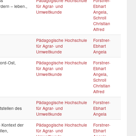
ss
Pädagogische Hochschule
Forstner-
rdern – leben.,
für Agrar- und
Ebhart
Umweltkunde
Angela
,
Schroll
Christian
Alfred
Pädagogische Hochschule
Forstner-
für Agrar- und
Ebhart
Umweltkunde
Angela
ord-Ost,
Pädagogische Hochschule
Forstner-
für Agrar- und
Ebhart
Umweltkunde
Angela
,
Schroll
Christian
Alfred
Pädagogische Hochschule
Forstner-
stellen des
für Agrar- und
Ebhart
Umweltkunde
Angela
 Kontext der
Pädagogische Hochschule
Forstner-
ien,
für Agrar- und
Ebhart