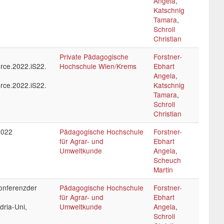
Angela
,
Katschnig
Tamara
,
Schroll
Christian
Private Pädagogische
Forstner-
urce.2022.iS22.
Hochschule Wien/Krems
Ebhart
Angela
,
urce.2022.iS22.
Katschnig
Tamara
,
Schroll
Christian
2022
Pädagogische Hochschule
Forstner-
für Agrar- und
Ebhart
Umweltkunde
Angela
,
Scheuch
Martin
onferenzder
Pädagogische Hochschule
Forstner-
für Agrar- und
Ebhart
ria-Uni,
Umweltkunde
Angela
,
Schroll