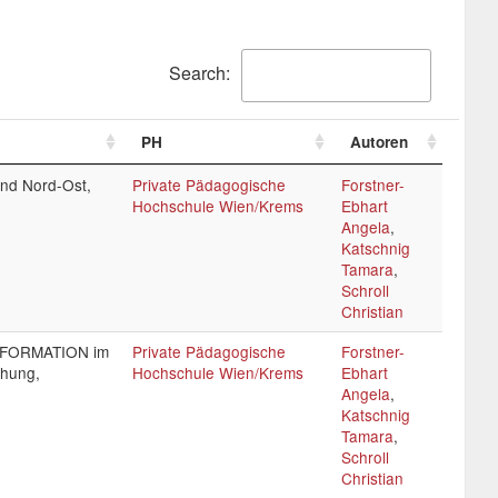
Search:
PH
Autoren
und Nord-Ost,
Private Pädagogische
Forstner-
Hochschule Wien/Krems
Ebhart
Angela
,
Katschnig
Tamara
,
Schroll
Christian
NSFORMATION im
Private Pädagogische
Forstner-
chung,
Hochschule Wien/Krems
Ebhart
Angela
,
Katschnig
Tamara
,
Schroll
Christian