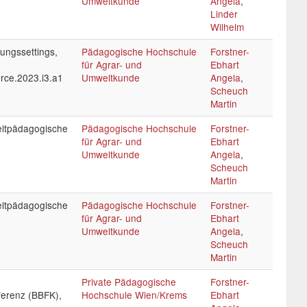
Umweltkunde
Angela
,
Linder
Wilhelm
dungssettings,
Pädagogische Hochschule
Forstner-
für Agrar- und
Ebhart
urce.2023.i3.a1
Umweltkunde
Angela
,
Scheuch
Martin
weltpädagogische
Pädagogische Hochschule
Forstner-
für Agrar- und
Ebhart
Umweltkunde
Angela
,
Scheuch
Martin
weltpädagogische
Pädagogische Hochschule
Forstner-
für Agrar- und
Ebhart
Umweltkunde
Angela
,
Scheuch
Martin
Private Pädagogische
Forstner-
ferenz (BBFK),
Hochschule Wien/Krems
Ebhart