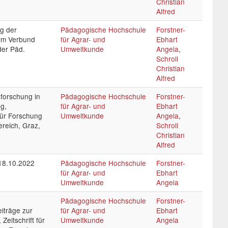
Christian
Alfred
g der
Pädagogische Hochschule
Forstner-
im Verbund
für Agrar- und
Ebhart
der Päd.
Umweltkunde
Angela
,
Schroll
Christian
Alfred
forschung in
Pädagogische Hochschule
Forstner-
g,
für Agrar- und
Ebhart
für Forschung
Umweltkunde
Angela
,
ereich, Graz,
Schroll
Christian
Alfred
18.10.2022
Pädagogische Hochschule
Forstner-
für Agrar- und
Ebhart
Umweltkunde
Angela
Pädagogische Hochschule
Forstner-
eiträge zur
für Agrar- und
Ebhart
eitschrift für
Umweltkunde
Angela