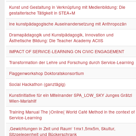
Kunst und Gestaltung in Verknüpfung mit Medienbildung: Die
gestalterische Tätigkeit in STEA+M
ine kunstpädagogische Auseinandersetzung mit Anthropozän
Dramapädagogik und Kunstpädagogik, Innovation und
Ästhetische Bildung: Die Teacher Academy ACIIS
IMPACT OF SERVICE-LEARNING ON CIVIC ENGAGEMENT
Transformation der Lehre und Forschung durch Service-Learning
Flaggenworkshop Doktoratskonsortium
Social Hackathon (ganztägig)
Kunstinitiative für ein Miteinander SPA_LOW_SKY Junges Grätzl
Wien-Mariahilf
Training Manual The }Online{ World Café Method in the context of
Service-Learning
‚Gewichtungen in Zeit und Raum‘ 1mx1,5mx5m, Skultur,
Sitzgelegenheit und Bückerschrank