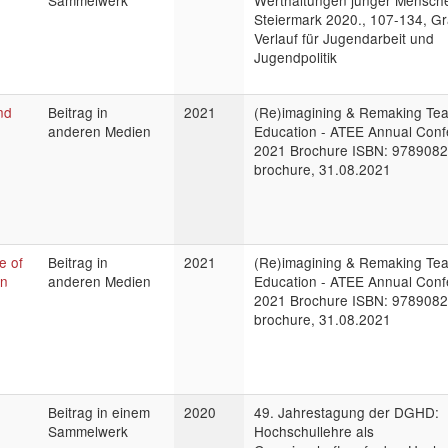
Sammelwerk
Werthaltungen junger Mensche
Steiermark 2020., 107-134, Gr
Verlauf für Jugendarbeit und
Jugendpolitik
nd
Beitrag in
2021
(Re)imagining & Remaking Te
anderen Medien
Education - ATEE Annual Con
2021 Brochure ISBN: 978908
brochure, 31.08.2021
e of
Beitrag in
2021
(Re)imagining & Remaking Te
on
anderen Medien
Education - ATEE Annual Con
2021 Brochure ISBN: 978908
brochure, 31.08.2021
Beitrag in einem
2020
49. Jahrestagung der DGHD:
Sammelwerk
Hochschullehre als