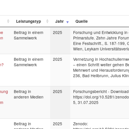
Leistungstyp
Jahr
Quelle
ne
Beitrag in einem
2025
Forschung und Entwicklung in 
en
Sammelwerk
Primarstufe. Zehn Jahre Forum
Eine Festschrift., S. 187-199, 
Wien, Leykam Universitätsverl
Beitrag in einem
2025
Vernetzung in Hochschullernwe
n?
Sammelwerk
– einen Schritt weiter gehen 
Mehrwert und Herausforderung
236, Bad Heilbrunn, Julius Kli
chung
Beitrag in
2025
Forschungsbericht - Download
anderen Medien
https://doi.org/10.5281/zenod
im
5, 31.07.2025
Beitrag in
2025
Zenodo: