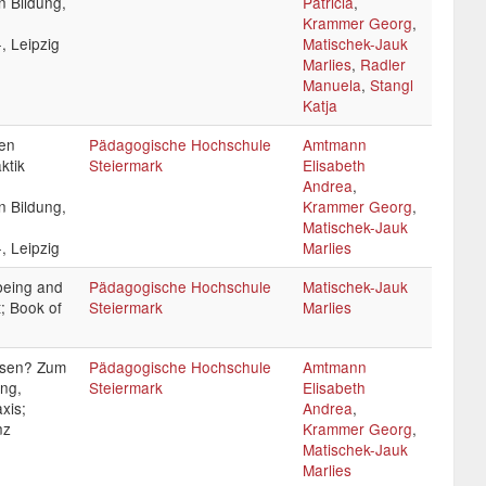
n Bildung,
Patricia
,
Krammer Georg
,
, Leipzig
Matischek-Jauk
Marlies
,
Radler
Manuela
,
Stangl
Katja
hen
Pädagogische Hochschule
Amtmann
ktik
Steiermark
Elisabeth
Andrea
,
n Bildung,
Krammer Georg
,
Matischek-Jauk
, Leipzig
Marlies
being and
Pädagogische Hochschule
Matischek-Jauk
; Book of
Steiermark
Marlies
ssen? Zum
Pädagogische Hochschule
Amtmann
ung,
Steiermark
Elisabeth
xis;
Andrea
,
nz
Krammer Georg
,
Matischek-Jauk
Marlies