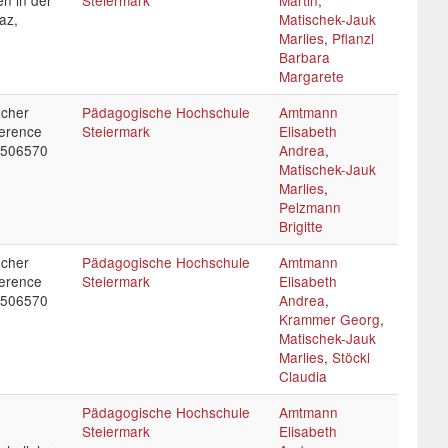
n in der
Steiermark
Martin
,
az,
Matischek-Jauk
Marlies
,
Pflanzl
Barbara
Margarete
acher
Pädagogische Hochschule
Amtmann
ference
Steiermark
Elisabeth
2506570
Andrea
,
Matischek-Jauk
Marlies
,
Pelzmann
Brigitte
acher
Pädagogische Hochschule
Amtmann
ference
Steiermark
Elisabeth
2506570
Andrea
,
Krammer Georg
,
Matischek-Jauk
Marlies
,
Stöckl
Claudia
Pädagogische Hochschule
Amtmann
Steiermark
Elisabeth