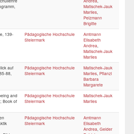
chullehre
Andrea
,
rogramm,
Matischek-Jauk
Marlies
,
Pelzmann
Brigitte
e, 139-
Pädagogische Hochschule
Amtmann
Steiermark
Elisabeth
Andrea
,
Matischek-Jauk
Marlies
lick auf
Pädagogische Hochschule
Matischek-Jauk
85-88,
Steiermark
Marlies
,
Pflanzl
Barbara
Margarete
being and
Pädagogische Hochschule
Matischek-Jauk
; Book of
Steiermark
Marlies
hen
Pädagogische Hochschule
Amtmann
ktik
Steiermark
Elisabeth
Andrea
,
Geider