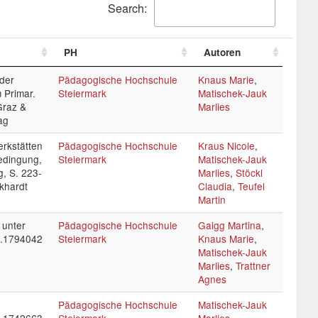
Search:
PH
Autoren
der
Pädagogische Hochschule
Knaus Marie
,
 Primar.
Steiermark
Matischek-Jauk
Graz &
Marlies
ag
rkstätten
Pädagogische Hochschule
Kraus Nicole
,
Bedingung,
Steiermark
Matischek-Jauk
, S. 223-
Marlies
,
Stöckl
nkhardt
Claudia
,
Teufel
Martin
 unter
Pädagogische Hochschule
Gaigg Martina
,
o.1794042
Steiermark
Knaus Marie
,
Matischek-Jauk
Marlies
,
Trattner
Agnes
Pädagogische Hochschule
Matischek-Jauk