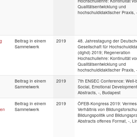
Hochschullehre: Kontinuität vo
Qualitätsentwicklung und
hochschuldidaktischer Praxis, -
ng
Beitrag in einem
2019
48. Jahrestagung der Deutsc
Sammelwerk
Gesellschaft für Hochschuldida
(dghd) 2019; Regeneration
Hochschullehre: Kontinuität vo
Qualitätsentwicklung und
hochschuldidaktischer Praxis, -
Beitrag in einem
2019
7th ENSEC Conference: Well-
Sammelwerk
Social, Emotional Development
Abstracts, -, Budapest
Beitrag in einem
2019
ÖFEB-Kongress 2019: Verme
ien
Sammelwerk
Verhältnis von Bildungsforsch
Bildungspolitik und Bildungspra
Abstracts offenes Format, -, Li