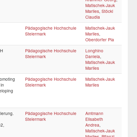
Matischek-Jauk
Marlies
,
Stöckl
Claudia
Pädagogische Hochschule
Matischek-Jauk
Steiermark
Marlies
,
Oberdorfer Pia
PH
Pädagogische Hochschule
Longhino
Steiermark
Daniela
,
Matischek-Jauk
Marlies
romoting
Pädagogische Hochschule
Matischek-Jauk
 in
Steiermark
Marlies
eloping
tierung.
Pädagogische Hochschule
Amtmann
Steiermark
Elisabeth
32,
Andrea
,
Matischek-Jauk
Marlies
,
Pflanzl