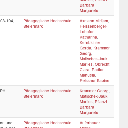
Barbara
Margarete
103-104,
Pädagogische Hochschule
Axmann Mirijam
,
Steiermark
Heissenberger-
Lehofer
Katharina
,
Kernbichler
Gerda
,
Krammer
Georg
,
Matischek-Jauk
Marlies
,
Obrecht
Clara
,
Radler
Manuela
,
Reissner Sabine
 PH
Pädagogische Hochschule
Krammer Georg
,
Steiermark
Matischek-Jauk
Marlies
,
Pflanzl
Barbara
Margarete
ion und
Pädagogische Hochschule
Auferbauer