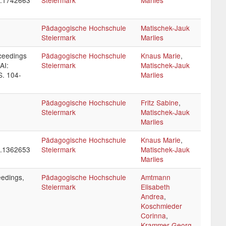
o.1742663
Steiermark
Marlies
Pädagogische Hochschule
Matischek-Jauk
Steiermark
Marlies
ceedings
Pädagogische Hochschule
Knaus Marie
,
AI:
Steiermark
Matischek-Jauk
S. 104-
Marlies
Pädagogische Hochschule
Fritz Sabine
,
Steiermark
Matischek-Jauk
Marlies
Pädagogische Hochschule
Knaus Marie
,
o.1362653
Steiermark
Matischek-Jauk
Marlies
edings,
Pädagogische Hochschule
Amtmann
Steiermark
Elisabeth
Andrea
,
Koschmieder
Corinna
,
Krammer Georg
,