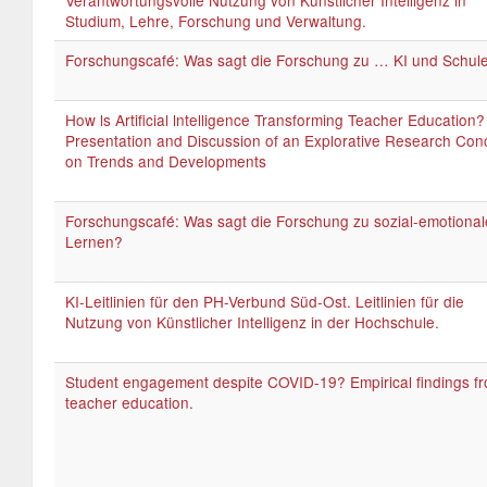
Verantwortungsvolle Nutzung von Künstlicher Intelligenz in
Studium, Lehre, Forschung und Verwaltung.
Forschungscafé: Was sagt die Forschung zu … KI und Schul
How ls Artificial lntelligence Transforming Teacher Education?
Presentation and Discussion of an Explorative Research Con
on Trends and Developments
Forschungscafé: Was sagt die Forschung zu sozial-emotiona
Lernen?
KI-Leitlinien für den PH-Verbund Süd-Ost. Leitlinien für die
Nutzung von Künstlicher Intelligenz in der Hochschule.
Student engagement despite COVID-19? Empirical findings f
teacher education.