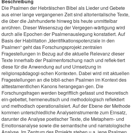
Beschreibung
Die Psalmen der Hebräischen Bibel als Lieder und Gebete
aus einer lange vergangenen Zeit sind altorientalische Texte,
die über die Jahrhunderte hinweg bis heute unmittelbar
anrühren. Dieser Wesenszug der Vergegen-wärtigung wird
durch alle Epochen der Psalmenauslegung konstatiert. Auf
Basis der Habilitation „Identifikationspotenziale in den
Psalmen“ geht das Forschungsprojekt zentralen
Fragestellungen in Bezug auf die aktuelle Relevanz dieser
Texte innerhalb der Psalmenforschung nach und reflek-tiert
diese für die Anwendung auf und Umsetzung in
religionspädagogi-schen Kontexten. Dabei wird mit aktuellen
Fragestellungen an die bibli-schen Psalmen im Kontext des
alttestamentlichen Kanons herangegan-gen. Die
Forschungsfragen werden begrifflich gefasst und theoretisch
ein-gebettet, hermeneutisch und methodologisch reflektiert
und methodisch operationalisiert. Auf der Ebene der Methode
kommen unterschiedliche Analyseinstrumente zum Einsatz,
darunter die Analyse poetischer Texte, die Metaphern- und
Emotionsanalyse sowie die semantische und narratologische
Analyse. Im Zentrum des Projekts stehen u.a. jene Psalmen,