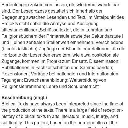
Bedeutungen zukommen lassen, die wiederum wandelbar
sind. Der Leseprozess gestaltet sich innerhalb der
Begegnung zwischen Lesenden und Text. Im Mittelpunkt des
Projekts steht dabei die Analyse und Auslegung
alttestamentlicher „Schlüsseltexte“, die in Lehrplan und
Religionsbüchern der Primarstufe sowie der Sekundarstufe I
und II einen zentralen Stellenwert einnehmen. Verschiedene
(bibeldidaktische) Zugänge der Bi-belinterpretationen, die die
Horizonte der Lesenden erweitern, wie etwa postkoloniale
Zugänge, kommen im Projekt zum Einsatz. Dissemination:
Publikationen in Fachzeitschriften und Sammelbänden;
Rezensionen; Vorträge bei nationalen und internationalen
Tagungen; Erwachsenenbildung: Weiterbildung von
Religionslehrerinnen; Lehre und Schulunterricht
Beschreibung (engl.)
Biblical Texts have always been interpreted since the time of
the production of the texts. There is a large field of reception-
history of biblical texts in arts, literature, music, liturgy, and
spirituality. This project, based on the hermeneutics of the