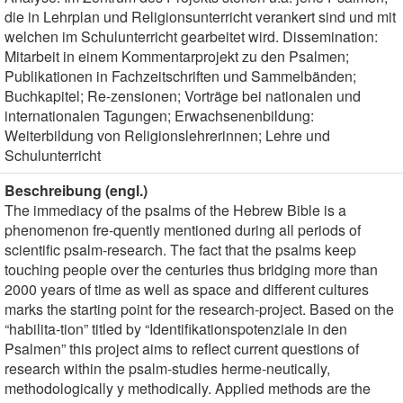
die in Lehrplan und Religionsunterricht verankert sind und mit
welchen im Schulunterricht gearbeitet wird. Dissemination:
Mitarbeit in einem Kommentarprojekt zu den Psalmen;
Publikationen in Fachzeitschriften und Sammelbänden;
Buchkapitel; Re-zensionen; Vorträge bei nationalen und
internationalen Tagungen; Erwachsenenbildung:
Weiterbildung von Religionslehrerinnen; Lehre und
Schulunterricht
Beschreibung (engl.)
The immediacy of the psalms of the Hebrew Bible is a
phenomenon fre-quently mentioned during all periods of
scientific psalm-research. The fact that the psalms keep
touching people over the centuries thus bridging more than
2000 years of time as well as space and different cultures
marks the starting point for the research-project. Based on the
“habilita-tion” titled by “Identifikationspotenziale in den
Psalmen” this project aims to reflect current questions of
research within the psalm-studies herme-neutically,
methodologically y methodically. Applied methods are the