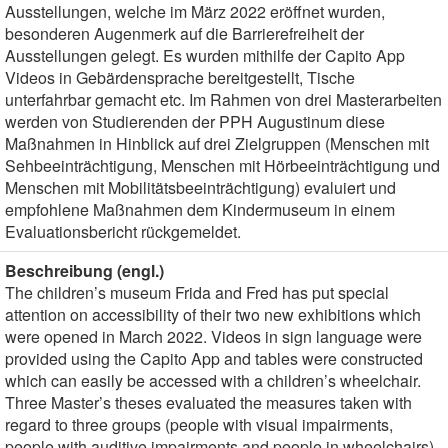
Ausstellungen, welche im März 2022 eröffnet wurden,
besonderen Augenmerk auf die Barrierefreiheit der
Ausstellungen gelegt. Es wurden mithilfe der Capito App
Videos in Gebärdensprache bereitgestellt, Tische
unterfahrbar gemacht etc. Im Rahmen von drei Masterarbeiten
werden von Studierenden der PPH Augustinum diese
Maßnahmen in Hinblick auf drei Zielgruppen (Menschen mit
Sehbeeinträchtigung, Menschen mit Hörbeeinträchtigung und
Menschen mit Mobilitätsbeeinträchtigung) evaluiert und
empfohlene Maßnahmen dem Kindermuseum in einem
Evaluationsbericht rückgemeldet.
Beschreibung (engl.)
The children’s museum Frida and Fred has put special
attention on accessibility of their two new exhibitions which
were opened in March 2022. Videos in sign language were
provided using the Capito App and tables were constructed
which can easily be accessed with a children’s wheelchair.
Three Master’s theses evaluated the measures taken with
regard to three groups (people with visual impairments,
people with auditive impairments and people in wheelchairs).