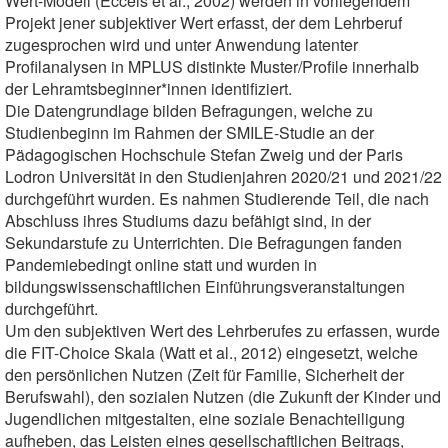
Wert-Modell (Eccels et al., 2002) werden in vorliegendem
Projekt jener subjektiver Wert erfasst, der dem Lehrberuf
zugesprochen wird und unter Anwendung latenter
Profilanalysen in MPLUS distinkte Muster/Profile innerhalb
der Lehramtsbeginner*innen identifiziert.
Die Datengrundlage bilden Befragungen, welche zu
Studienbeginn im Rahmen der SMILE-Studie an der
Pädagogischen Hochschule Stefan Zweig und der Paris
Lodron Universität in den Studienjahren 2020/21 und 2021/22
durchgeführt wurden. Es nahmen Studierende Teil, die nach
Abschluss ihres Studiums dazu befähigt sind, in der
Sekundarstufe zu Unterrichten. Die Befragungen fanden
Pandemiebedingt online statt und wurden in
bildungswissenschaftlichen Einführungsveranstaltungen
durchgeführt.
Um den subjektiven Wert des Lehrberufes zu erfassen, wurde
die FIT-Choice Skala (Watt et al., 2012) eingesetzt, welche
den persönlichen Nutzen (Zeit für Familie, Sicherheit der
Berufswahl), den sozialen Nutzen (die Zukunft der Kinder und
Jugendlichen mitgestalten, eine soziale Benachteiligung
aufheben, das Leisten eines gesellschaftlichen Beitrags,