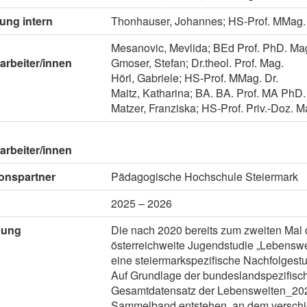
tung intern
Thonhauser, Johannes; HS-Prof. MMag. 
Mesanovic, Mevlida; BEd Prof. PhD. Ma
arbeiter/innen
Gmoser, Stefan; Dr.theol. Prof. Mag.
Hörl, Gabriele; HS-Prof. MMag. Dr.
Maitz, Katharina; BA. BA. Prof. MA PhD.
Matzer, Franziska; HS-Prof. Priv.-Doz. M
arbeiter/innen
onspartner
Pädagogische Hochschule Steiermark
2025 – 2026
bung
Die nach 2020 bereits zum zweiten Mal 
österreichweite Jugendstudie „Lebenswel
eine steiermarkspezifische Nachfolgestud
Auf Grundlage der bundeslandspezifis
Gesamtdatensatz der Lebenswelten_2025
Sammelband entstehen, an dem verschi