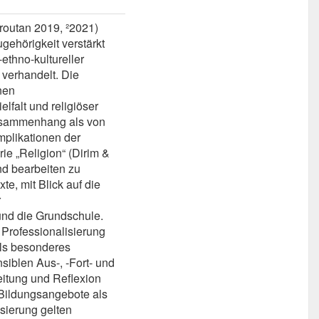
routan 2019, ²2021)
ugehörigkeit verstärkt
ethno-kultureller
 verhandelt. Die
nen
lfalt und religiöser
Zusammenhang als von
mplikationen der
ie „Religion“ (Dirim &
d bearbeiten zu
te, mit Blick auf die
r
nd die Grundschule.
 Professionalisierung
als besonderes
nsiblen Aus-, -Fort- und
eitung und Reflexion
 Bildungsangebote als
isierung gelten