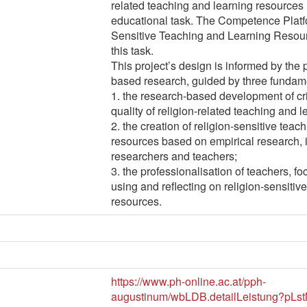
related teaching and learning resources 
educational task. The Competence Platfo
Sensitive Teaching and Learning Resour
this task.
This project’s design is informed by the 
based research, guided by three fundame
1. the research-based development of crit
quality of religion-related teaching and 
2. the creation of religion-sensitive teac
resources based on empirical research, i
researchers and teachers;
3. the professionalisation of teachers, f
using and reflecting on religion-sensitiv
resources.
https://www.ph-online.ac.at/pph-
augustinum/wbLDB.detailLeistung?pLs