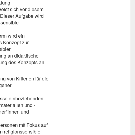
klung
eist sich vor diesem
 Dieser Aufgabe wird
ssensible
orm wird ein
es Konzept zur
ibler
ng an didaktische
tung des Konzepts an
ng von Kriterien für die
ogener
isse einbeziehenden
materialien und -
her*innen und
personen mit Fokus auf
n religionssensibler