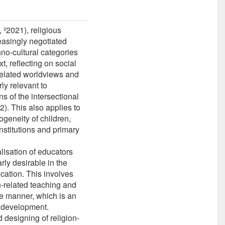
 ²2021), religious
reasingly negotiated
hno-cultural categories
t, reflecting on social
-related worldviews and
rly relevant to
s of the intersectional
2). This also applies to
ogeneity of children,
nstitutions and primary
lisation of educators
arly desirable in the
ucation. This involves
n-related teaching and
ve manner, which is an
l development.
 designing of religion-