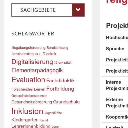
SACHGEBIETE
Projek
SCHLAGWÖRTER
Hochschu
Begabungsförderung
Berufsbildung
Sprache
Didaktik
Berufseinstieg
CLIL
Digitalisierung
Projektle
Diversität
Elementarpädagogik
Projektlei
Evaluation
Fachdidaktik
Interne
Fortbildung
Projektmit
Forschendes Lernen
GesundheitsberaterInnen
Externe
Grundschule
Gesundheitsförderung
Projektmit
Inklusion
Jugendliche
Kooperati
Kindergarten
Kunst
LehrerInnenbildung
Lesen
Laufzeit