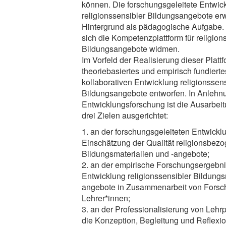
können. Die forschungsgeleitete Entwic
religionssensibler Bildungsangebote erw
Hintergrund als pädagogische Aufgabe.
sich die Kompetenzplattform für religion
Bildungsangebote widmen.
Im Vorfeld der Realisierung dieser Plattf
theoriebasiertes und empirisch fundiert
kollaborativen Entwicklung religionssens
Bildungsangebote entworfen. In Anlehnu
Entwicklungsforschung ist die Ausarbei
drei Zielen ausgerichtet:
1. an der forschungsgeleiteten Entwicklu
Einschätzung der Qualität religionsbez
Bildungsmaterialien und -angebote;
2. an der empirische Forschungsergebn
Entwicklung religionssensibler Bildungs
angebote in Zusammenarbeit von Forsc
Lehrer*innen;
3. an der Professionalisierung von Lehr
die Konzeption, Begleitung und Reflexio