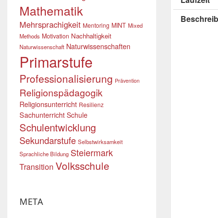
Mathematik
Beschrei
Mehrsprachigkeit
Mentoring
MINT
Mixed
Nachhaltigkeit
Motivation
Methods
Naturwissenschaften
Naturwissenschaft
Primarstufe
Professionalisierung
Prävention
Religionspädagogik
Religionsunterricht
Resilienz
Sachunterricht
Schule
Schulentwicklung
Sekundarstufe
Selbstwirksamkeit
Steiermark
Sprachliche Bildung
Volksschule
Transition
META