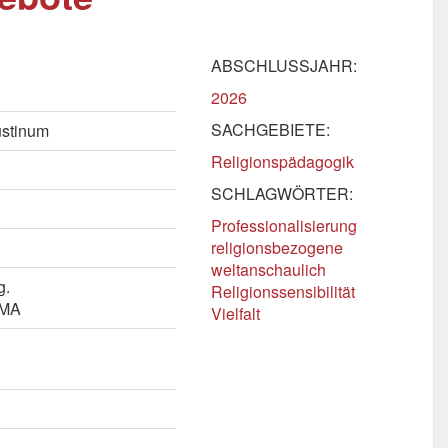
ABSCHLUSSJAHR:
2026
SACHGEBIETE:
ustinum
Religionspädagogik
SCHLAGWÖRTER:
Professionalisierung
religionsbezogene
weltanschaulich
g.
Religionssensibilität
 MA
Vielfalt