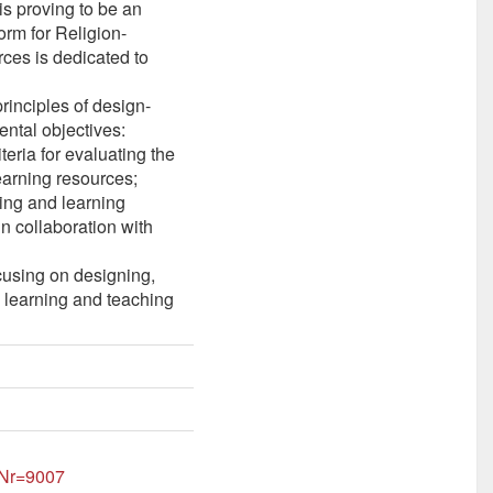
is proving to be an
rm for Religion-
ces is dedicated to
principles of design-
ntal objectives:
eria for evaluating the
learning resources;
hing and learning
n collaboration with
ocusing on designing,
e learning and teaching
tNr=9007