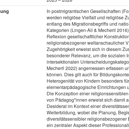
bung
In postmigrantischen Gesellschaften (Fo
werden religiöse Vielfalt und religiöse Z
entlang des Migrationsbegriffs und natio-
Kategorien (Lingen-Ali & Mecheril 2016)
Reflexion gesellschaftlicher Konstruktio
religionsbezogener weltanschaulicher Vie
Zugehörigkeit erweist sich in diesem 
besonderer Relevanz, um die sozialen I
intersektionalen Unterscheidungskategor
Mecheril 2022) angemessen erfassen un
können. Dies gilt auch für Bildungskontex
Heterogenität von Kindern besonders fü
elementarpädagogische Einrichtungen u
Die Konzeption einer religionssensiblen
von Pädagog*innen erweist sich damit 
Desiderat im Kontext einer diversitätsse
Weiterbildung, wobei die Planung, Begl
diversitätssensibler religionsbezogener
ein zentraler Aspekt dieser Professional