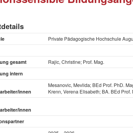
tdetails
le
Private Pädagogische Hochschule Aug
itung gesamt
Rajic, Christine; Prof. Mag.
tung intern
Mesanovic, Mevlida; BEd Prof. PhD. Ma
arbeiter/innen
Krenn, Verena Elisabeth; BA. BEd Prof.
arbeiter/innen
onspartner
2025 – 2026