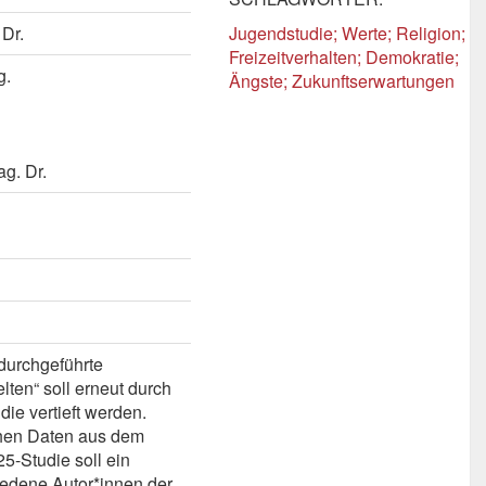
Dr.
Jugendstudie; Werte; Religion;
Freizeitverhalten; Demokratie;
g.
Ängste; Zukunftserwartungen
ag. Dr.
durchgeführte
ten“ soll erneut durch
ie vertieft werden.
chen Daten aus dem
-Studie soll ein
edene Autor*innen der