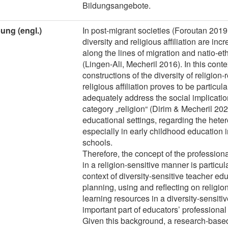
Bildungsangebote.
ung (engl.)
In post-migrant societies (Foroutan 2019,
diversity and religious affiliation are inc
along the lines of migration and natio-et
(Lingen-Ali, Mecheril 2016). In this contex
constructions of the diversity of religion
religious affiliation proves to be particula
adequately address the social implication
category „religion“ (Dirim & Mecheril 202
educational settings, regarding the heter
especially in early childhood education i
schools.
Therefore, the concept of the professiona
in a religion-sensitive manner is particul
context of diversity-sensitive teacher ed
planning, using and reflecting on religio
learning resources in a diversity-sensiti
important part of educators’ professiona
Given this background, a research-based