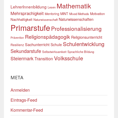
Mathematik
LehrerInnenbildung
Lesen
Mehrsprachigkeit
Mentoring
MINT
Motivation
Mixed Methods
Naturwissenschaften
Nachhaltigkeit
Naturwissenschaft
Primarstufe
Professionalisierung
Religionspädagogik
Religionsunterricht
Prävention
Schulentwicklung
Sachunterricht
Schule
Resilienz
Sekundarstufe
Selbstwirksamkeit
Sprachliche Bildung
Volksschule
Steiermark
Transition
META
Anmelden
Eintrags-Feed
Kommentar-Feed