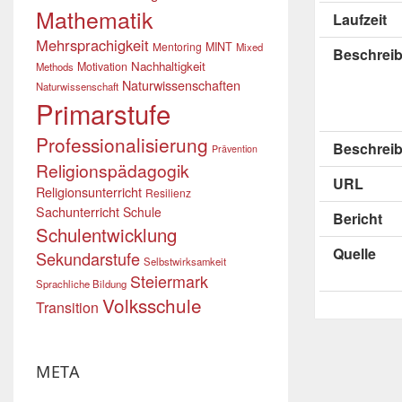
Mathematik
Laufzeit
Mehrsprachigkeit
Mentoring
MINT
Mixed
Beschrei
Nachhaltigkeit
Motivation
Methods
Naturwissenschaften
Naturwissenschaft
Primarstufe
Professionalisierung
Beschreib
Prävention
Religionspädagogik
URL
Religionsunterricht
Resilienz
Sachunterricht
Schule
Bericht
Schulentwicklung
Quelle
Sekundarstufe
Selbstwirksamkeit
Steiermark
Sprachliche Bildung
Volksschule
Transition
META