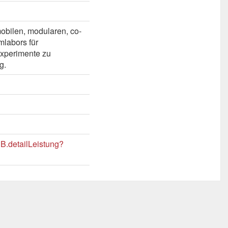
obilen, modularen, co-
labors für
Experimente zu
g.
B.detailLeistung?