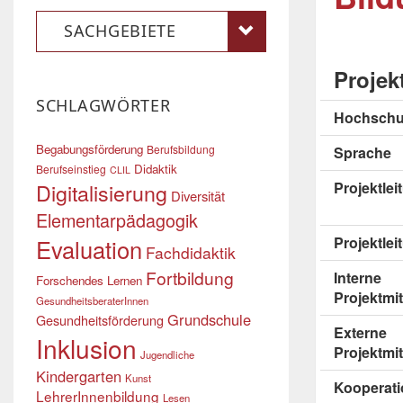
SACHGEBIETE
Projek
SCHLAGWÖRTER
Hochschu
Begabungsförderung
Berufsbildung
Sprache
Didaktik
Berufseinstieg
CLIL
Digitalisierung
Projektle
Diversität
Elementarpädagogik
Projektlei
Evaluation
Fachdidaktik
Fortbildung
Interne
Forschendes Lernen
Projektmit
GesundheitsberaterInnen
Grundschule
Gesundheitsförderung
Externe
Inklusion
Projektmit
Jugendliche
Kindergarten
Kunst
Kooperati
LehrerInnenbildung
Lesen