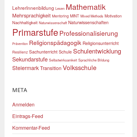
Mathematik
LehrerInnenbildung
Lesen
Mehrsprachigkeit
Mentoring
MINT
Motivation
Mixed Methods
Naturwissenschaften
Nachhaltigkeit
Naturwissenschaft
Primarstufe
Professionalisierung
Religionspädagogik
Religionsunterricht
Prävention
Schulentwicklung
Sachunterricht
Schule
Resilienz
Sekundarstufe
Selbstwirksamkeit
Sprachliche Bildung
Volksschule
Steiermark
Transition
META
Anmelden
Eintrags-Feed
Kommentar-Feed