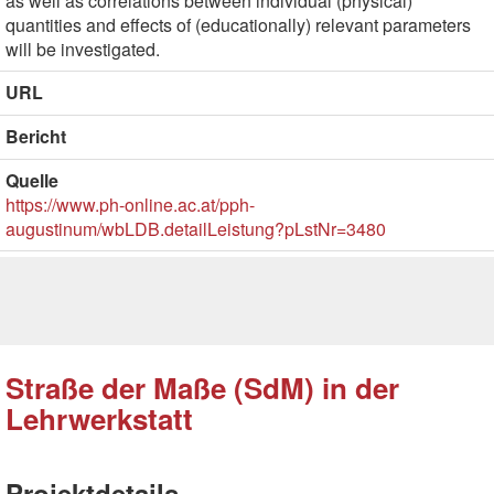
as well as correlations between individual (physical)
quantities and effects of (educationally) relevant parameters
will be investigated.
URL
Bericht
Quelle
https://www.ph-online.ac.at/pph-
augustinum/wbLDB.detailLeistung?pLstNr=3480
Straße der Maße (SdM) in der
Lehrwerkstatt
Projektdetails