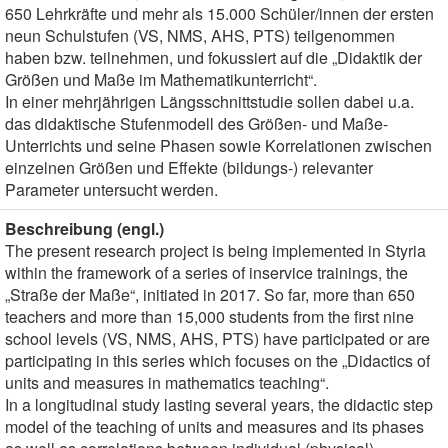
650 Lehrkräfte und mehr als 15.000 Schüler/innen der ersten
neun Schulstufen (VS, NMS, AHS, PTS) teilgenommen
haben bzw. teilnehmen, und fokussiert auf die „Didaktik der
Größen und Maße im Mathematikunterricht“.
In einer mehrjährigen Längsschnittstudie sollen dabei u.a.
das didaktische Stufenmodell des Größen- und Maße-
Unterrichts und seine Phasen sowie Korrelationen zwischen
einzelnen Größen und Effekte (bildungs-) relevanter
Parameter untersucht werden.
Beschreibung (engl.)
The present research project is being implemented in Styria
within the framework of a series of inservice trainings, the
„Straße der Maße“, initiated in 2017. So far, more than 650
teachers and more than 15,000 students from the first nine
school levels (VS, NMS, AHS, PTS) have participated or are
participating in this series which focuses on the „Didactics of
units and measures in mathematics teaching“.
In a longitudinal study lasting several years, the didactic step
model of the teaching of units and measures and its phases