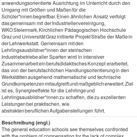
anwendungsorientierte Ausrichtung im Unterricht durch den
Umgang mit Größen und Maßen für die
Schüler*innen begreifbar. Einen ähnlichen Ansatz verfolgt
das gemeinsam mit der Industriellenvereinigung,
WKO Steiermark, Kirchlichen Pädagogischen Hochschule
Graz und Universität Graz initiierte Projekt Straße der Maße in
der Lehrwerkstatt. Gemeinsam mit den
Lehrlingsausbildner*innen der steirischen
Industriebetriebe aller Sparten wird in intensiver
Zusammenarbeit ein berufsdidaktisches Konzept erarbeitet,
das von der berufsfachlichen Handlungsorientierung in den
Werkstätten ausgehend mathematische und technische
Grundkompetenzen mitaufgreift und maßgeblich erweitert. Ziel
ist es, Synergieeffekte für die Lehrlinge und
Lehrlingsausbildner*innen zu schaffen, die zu exzellenten
Leistungen bei praktischen, wie
abstrakten beruflichen Aufgabenstellungen führt.
Beschreibung (engl.)
The general education schools see themselves confronted
with the problem of compensating for the lack of complex