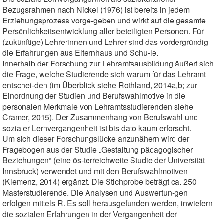
Bezugsrahmen nach Nickel (1976) ist bereits in jedem
Erziehungsprozess vorge-geben und wirkt auf die gesamte
Persönlichkeitsentwicklung aller beteiligten Personen. Für
(zukünftige) Lehrerinnen und Lehrer sind das vordergründig
die Erfahrungen aus Elternhaus und Schu-le.
Innerhalb der Forschung zur Lehramtsausbildung äußert sich
die Frage, welche Studierende sich warum für das Lehramt
entschei-den (im Überblick siehe Rothland, 2014a,b; zur
Einordnung der Studien und Berufswahlmotive in die
personalen Merkmale von Lehramtsstudierenden siehe
Cramer, 2015). Der Zusammenhang von Berufswahl und
sozialer Lernvergangenheit ist bis dato kaum erforscht.
Um sich dieser Forschungslücke anzunähern wird der
Fragebogen aus der Studie „Gestaltung pädagogischer
Beziehungen“ (eine ös-terreichweite Studie der Universität
Innsbruck) verwendet und mit den Berufswahlmotiven
(Klemenz, 2014) ergänzt. Die Stichprobe beträgt ca. 250
Masterstudierende. Die Analysen und Auswertun-gen
erfolgen mittels R. Es soll herausgefunden werden, inwiefern
die sozialen Erfahrungen in der Vergangenheit der