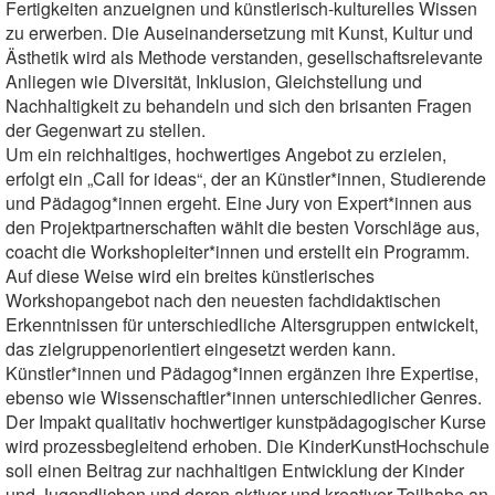
Fertigkeiten anzueignen und künstlerisch-kulturelles Wissen
zu erwerben. Die Auseinandersetzung mit Kunst, Kultur und
Ästhetik wird als Methode verstanden, gesellschaftsrelevante
Anliegen wie Diversität, Inklusion, Gleichstellung und
Nachhaltigkeit zu behandeln und sich den brisanten Fragen
der Gegenwart zu stellen.
Um ein reichhaltiges, hochwertiges Angebot zu erzielen,
erfolgt ein „Call for ideas“, der an Künstler*innen, Studierende
und Pädagog*innen ergeht. Eine Jury von Expert*innen aus
den Projektpartnerschaften wählt die besten Vorschläge aus,
coacht die Workshopleiter*innen und erstellt ein Programm.
Auf diese Weise wird ein breites künstlerisches
Workshopangebot nach den neuesten fachdidaktischen
Erkenntnissen für unterschiedliche Altersgruppen entwickelt,
das zielgruppenorientiert eingesetzt werden kann.
Künstler*innen und Pädagog*innen ergänzen ihre Expertise,
ebenso wie Wissenschaftler*innen unterschiedlicher Genres.
Der Impakt qualitativ hochwertiger kunstpädagogischer Kurse
wird prozessbegleitend erhoben. Die KinderKunstHochschule
soll einen Beitrag zur nachhaltigen Entwicklung der Kinder
und Jugendlichen und deren aktiver und kreativer Teilhabe an